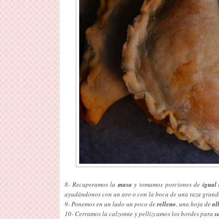
8- Recuperamos la
masa
y tomamos porciones de
igual
ayudándonos con un aro o con la boca de una taza grand
9- Ponemos en un lado un poco de
relleno
, una hoja de
al
10- Cerramos la calzonne y pellizcamos los bordes para
se