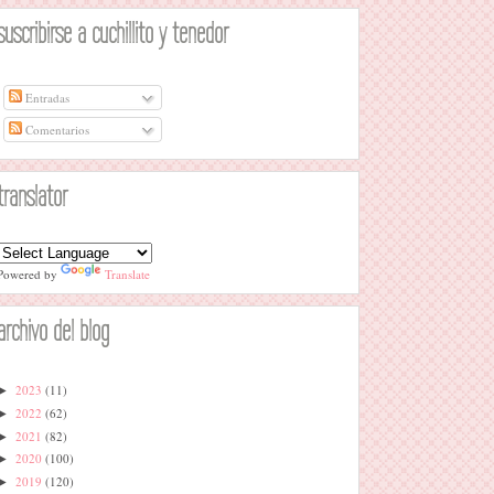
suscribirse a cuchillito y tenedor
Entradas
Comentarios
translator
Powered by
Translate
archivo del blog
2023
(11)
►
2022
(62)
►
2021
(82)
►
2020
(100)
►
2019
(120)
►