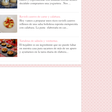
decidido comprarnos una yogurtera . Nos ...
Ravioli caseros de carne y calabaza.
Hoy vamos a preparar unos ricos ravioli caseros
rellenos de una salsa boloñesa espesita enriquecida
con calabaza. La pasta elaborada en cas...
Tartaletas de salmón y verduritas.
El hojaldre es un ingrediente que no puede faltar
en nuestra casa para sacarnos de más de un apuro
y ayudarnos en la tarea diaria de elabora...