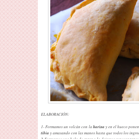
ELABORACIÓN:
1- Formamos un volcán con la
harina
y en el hueco ponem
tibia
y amasando con las manos hasta que todos los ingred
2-Formamos una bola de
masa
y la dejamos reposar tapa