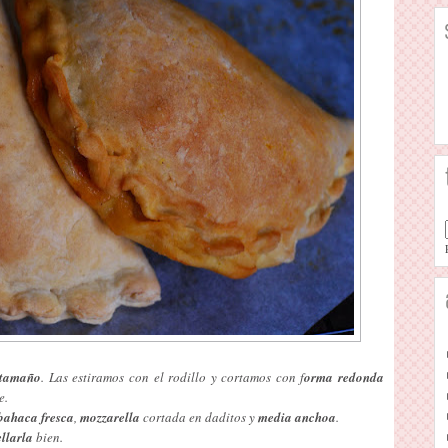
 tamaño
. Las estiramos con el rodillo y cortamos con f
orma redonda
e.
bahaca fresca
,
mozzarella
cortada en daditos y
media anchoa
.
llarla
bien.