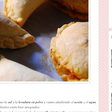
os la
sal
y la
levadura en polvo
y vamos añadiendo el
aceite
y el
agua
ientes estén bien integrados.
da en un lugar templado durante
45 minutos
. (No es una masa que leve