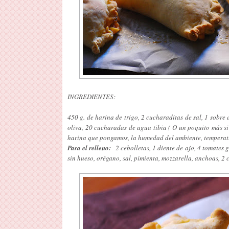
INGREDIENTES:
450 g. de harina de trigo, 2 cucharaditas de sal, 1 sobr
oliva, 20 cucharadas de agua tibia ( O un poquito más s
harina que pongamos, la humedad del ambiente, temperatur
Para el relleno:
2 cebolletas, 1 diente de ajo, 4 tomates 
sin hueso, orégano, sal, pimienta, mozzarella, anchoas, 2