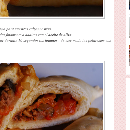
leno
para nuestras calzonne mini.
das finamente a daditos con el
aceite de oliva
.
ar durante 10 segundos los
tomates
, de este modo los pelaremos con