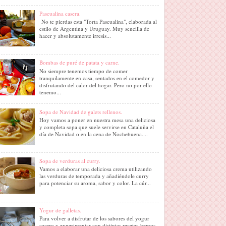
Pascualina casera.
No te pierdas esta "Torta Pascualina", elaborada al
estilo de Argentina y Uruguay. Muy sencilla de
hacer y absolutamente irresis...
Bombas de puré de patata y carne.
No siempre tenemos tiempo de comer
tranquilamente en casa, sentados en el comedor y
disfrutando del calor del hogar. Pero no por ello
tenemo...
Sopa de Navidad de galets rellenos.
Hoy vamos a poner en nuestra mesa una deliciosa
y completa sopa que suele servirse en Cataluña el
día de Navidad o en la cena de Nochebuena....
Sopa de verduras al curry.
Vamos a elaborar una deliciosa crema utilizando
las verduras de temporada y añadiéndole curry
para potenciar su aroma, sabor y color. La cúr...
Yogur de galletas.
Para volver a disfrutar de los sabores del yogur
casero y experimentar con distintas recetas hemos