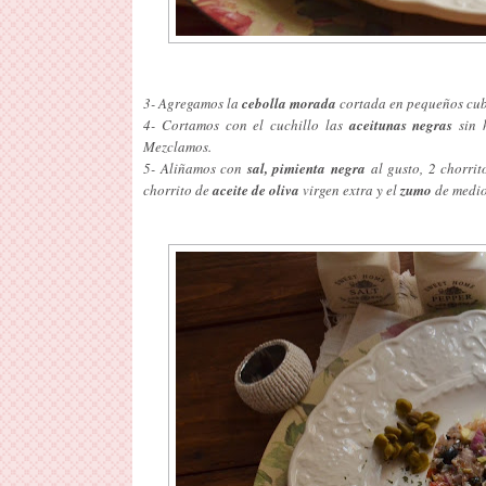
3- Agregamos la
cebolla morada
cortada en pequeños cub
4- Cortamos con el cuchillo las
aceitunas negras
sin h
Mezclamos.
5- Aliñamos con
sal,
pimienta negra
al gusto, 2 chorri
chorrito de
aceite de oliva
virgen extra y el
zumo
de medio