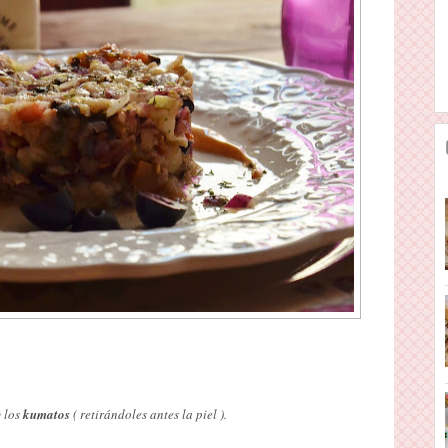
 los
kumatos
( retirándoles antes la piel ).