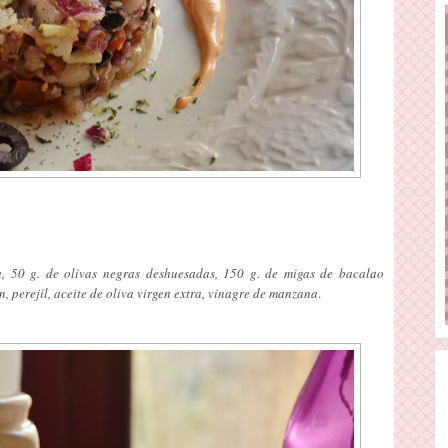
, 50 g. de olivas negras deshuesadas, 150 g. de migas de bacalao
, perejil, aceite de oliva virgen extra, vinagre de manzana
.