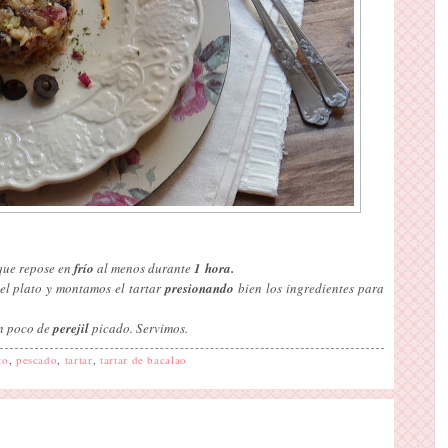
que repose en
frío
al menos durante
1 hora.
el plato y montamos el tartar
presionando
bien los ingredientes para
un poco de
perejil
picado. Servimos.
to
,
pescado
,
tartar
,
tartar de bacalao