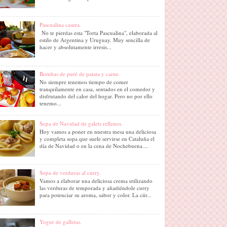
Pascualina casera.
No te pierdas esta "Torta Pascualina", elaborada al
estilo de Argentina y Uruguay. Muy sencilla de
hacer y absolutamente irresis...
Bombas de puré de patata y carne.
No siempre tenemos tiempo de comer
tranquilamente en casa, sentados en el comedor y
disfrutando del calor del hogar. Pero no por ello
tenemo...
Sopa de Navidad de galets rellenos.
Hoy vamos a poner en nuestra mesa una deliciosa
y completa sopa que suele servirse en Cataluña el
día de Navidad o en la cena de Nochebuena....
Sopa de verduras al curry.
Vamos a elaborar una deliciosa crema utilizando
las verduras de temporada y añadiéndole curry
para potenciar su aroma, sabor y color. La cúr...
Yogur de galletas.