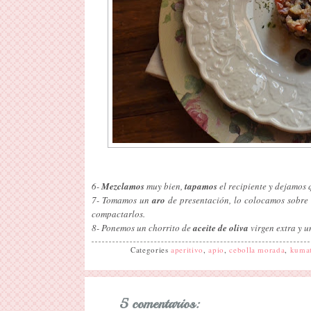
6-
Mezclamos
muy bien,
tapamos
el recipiente y dejamos 
7- Tomamos un
aro
de presentación, lo colocamos sobre 
compactarlos.
8- Ponemos un chorrito de
aceite de oliva
virgen extra y 
Categories
aperitivo
,
apio
,
cebolla morada
,
kuma
5 comentarios: