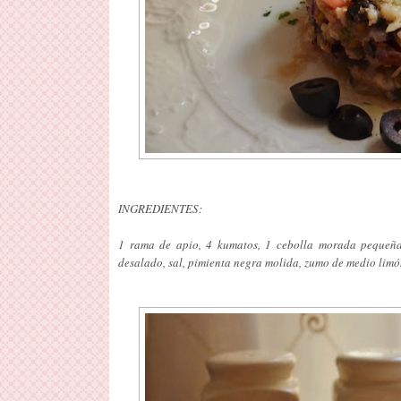
INGREDIENTES:
1 rama de apio, 4 kumatos, 1 cebolla morada pequeña
desalado, sal, pimienta negra molida, zumo de medio limón