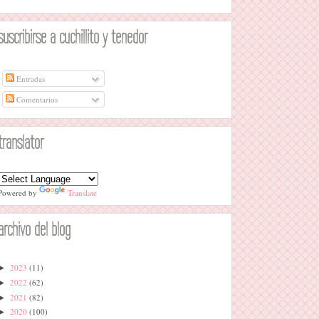
suscribirse a cuchillito y tenedor
Entradas
Comentarios
translator
Powered by
Translate
archivo del blog
2023
(11)
►
2022
(62)
►
2021
(82)
►
2020
(100)
►