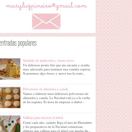
entradas populares
Semifrío de melocotón y frutos secos.
Un delicioso postre frío que me encanta y resulta
muy adecuado para terminar una comida copiosa.
Si ponemos algo fresco y suave tras la comi...
Polvorones de almendra y canela.
Vamos a elaborar unos deliciosos polvorones de
almendra y canela. La Navidad está ya a la vuelta
de las esquina. Es hora de empezar a elabor...
Galletas para decorar el árbol.
Como cada año, cuándo llega el mes de Diciembre
y los preparativos de la Navidad comienzan,
elaboro mis galletas para el árbol con mucha ilu...