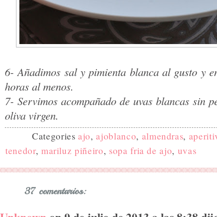
6- Añadimos sal y pimienta blanca al gusto y e
horas al menos.
7- Servimos acompañado de uvas blancas sin pep
oliva virgen.
Categories
ajo
,
ajoblanco
,
almendras
,
aperiti
tenedor
,
mariluz piñeiro
,
sopa fria de ajo
,
uvas
37 comentarios:
Unknown
on 9 de julio de 2013 a las 8:38 dijo