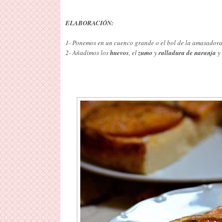
ELABORACIÓN:
1- Ponemos en un cuenco grande o el bol de la amasadora
2- Añadimos los
huevos
, el
zumo
y
ralladura de naranja
y 