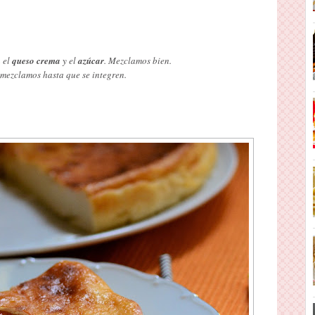
 el
queso crema
y el
azúcar
. Mezclamos bien.
mezclamos hasta que se integren.