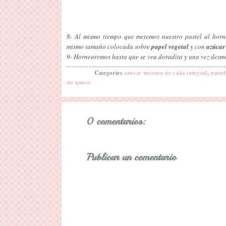
8- Al mismo tiempo que metemos nuestro pastel al ho
mismo tamaño colocada sobre
papel vegetal
y con
azúcar
9- Hornearemos hasta que se vea doradita y una vez desm
Categories
azucar moreno de caña integral
,
paste
de queso
0 comentarios:
Publicar un comentario