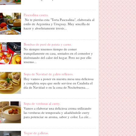
Pascualina casera.
No te pierdas esta "Torta Pascualina", elaborada al
estilo de Argentina y Uruguay. Muy sencilla de
hacer y absolutamente irresis...
Bombas de puré de patata y carne.
No siempre tenemos tiempo de comer
tranquilamente en casa, sentados en el comedor y
disfrutando del calor del hogar. Pero no por ello
tenemo...
Sopa de Navidad de galets rellenos.
Hoy vamos a poner en nuestra mesa una deliciosa
y completa sopa que suele servirse en Cataluña el
día de Navidad o en la cena de Nochebuena....
Sopa de verduras al curry.
Vamos a elaborar una deliciosa crema utilizando
las verduras de temporada y añadiéndole curry
para potenciar su aroma, sabor y color. La cúr...
Yogur de galletas.