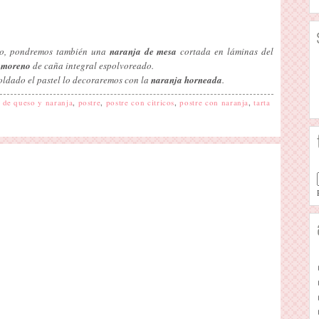
rno, pondremos también una
naranja de mesa
cortada en láminas del
 moreno
de caña integral espolvoreado.
oldado el pastel lo decoraremos con la
naranja horneada
.
l de queso y naranja
,
postre
,
postre con citricos
,
postre con naranja
,
tarta