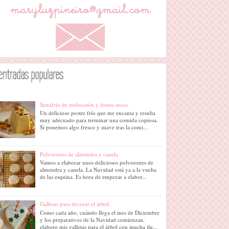
entradas populares
Semifrío de melocotón y frutos secos.
Un delicioso postre frío que me encanta y resulta
muy adecuado para terminar una comida copiosa.
Si ponemos algo fresco y suave tras la comi...
Polvorones de almendra y canela.
Vamos a elaborar unos deliciosos polvorones de
almendra y canela. La Navidad está ya a la vuelta
de las esquina. Es hora de empezar a elabor...
Galletas para decorar el árbol.
Como cada año, cuándo llega el mes de Diciembre
y los preparativos de la Navidad comienzan,
elaboro mis galletas para el árbol con mucha ilu...