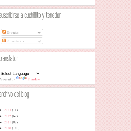
suscribirse a cuchillito y tenedor
Entradas
Comentarios
translator
Powered by
Translate
archivo del blog
2023
(11)
►
2022
(62)
►
2021
(82)
►
2020
(100)
►