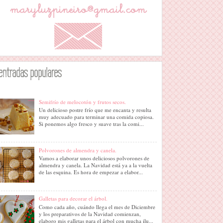
entradas populares
Semifrío de melocotón y frutos secos.
Un delicioso postre frío que me encanta y resulta
muy adecuado para terminar una comida copiosa.
Si ponemos algo fresco y suave tras la comi...
Polvorones de almendra y canela.
Vamos a elaborar unos deliciosos polvorones de
almendra y canela. La Navidad está ya a la vuelta
de las esquina. Es hora de empezar a elabor...
Galletas para decorar el árbol.
Como cada año, cuándo llega el mes de Diciembre
y los preparativos de la Navidad comienzan,
elaboro mis galletas para el árbol con mucha ilu...