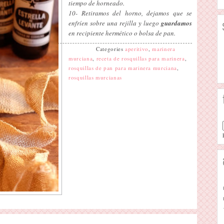
tiempo de horneado.
10- Retiramos del horno, dejamos que se
enfríen sobre una rejilla y luego
guardamos
en recipiente hermético o bolsa de pan.
Categories
aperitivo
,
marinera
murciana
,
receta de rosquillas para marinera
,
rosquillas de pan para marinera murciana
,
rosquillas murcianas