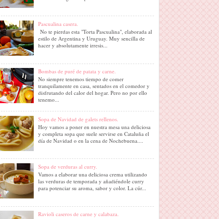
Pascualina casera.
No te pierdas esta "Torta Pascualina", elaborada al
estilo de Argentina y Uruguay. Muy sencilla de
hacer y absolutamente irresis...
Bombas de puré de patata y carne.
No siempre tenemos tiempo de comer
tranquilamente en casa, sentados en el comedor y
disfrutando del calor del hogar. Pero no por ello
tenemo...
Sopa de Navidad de galets rellenos.
Hoy vamos a poner en nuestra mesa una deliciosa
y completa sopa que suele servirse en Cataluña el
día de Navidad o en la cena de Nochebuena....
Sopa de verduras al curry.
Vamos a elaborar una deliciosa crema utilizando
las verduras de temporada y añadiéndole curry
para potenciar su aroma, sabor y color. La cúr...
Ravioli caseros de carne y calabaza.