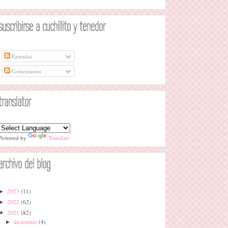
suscribirse a cuchillito y tenedor
Entradas
Comentarios
translator
Powered by
Translate
archivo del blog
2023
(11)
►
2022
(62)
►
2021
(82)
▼
diciembre
(4)
►