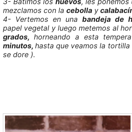
3- Batimos los
huevos
, les ponemos 
mezclamos con la
cebolla
y
calabací
4- Vertemos en una
bandeja de 
papel vegetal y luego metemos al ho
grados,
horneando a esta tempera
minutos,
hasta que veamos la tortilla
se dore ).