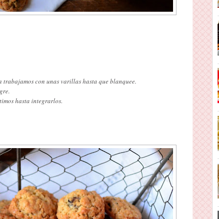
a trabajamos con unas varillas hasta que blanquee.
gre.
timos hasta integrarlos.