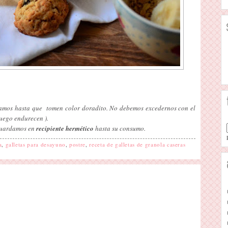
mos hasta que tomen color doradito. No debemos excedernos con el
luego endurecen ).
uardamos en
recipiente hermético
hasta su consumo.
a
,
galletas para desayuno
,
postre
,
receta de galletas de granola caseras