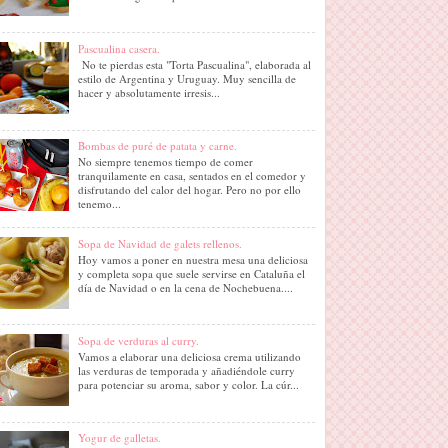
Pascualina casera.
No te pierdas esta "Torta Pascualina", elaborada al
estilo de Argentina y Uruguay. Muy sencilla de
hacer y absolutamente irresis...
Bombas de puré de patata y carne.
No siempre tenemos tiempo de comer
tranquilamente en casa, sentados en el comedor y
disfrutando del calor del hogar. Pero no por ello
tenemo...
Sopa de Navidad de galets rellenos.
Hoy vamos a poner en nuestra mesa una deliciosa
y completa sopa que suele servirse en Cataluña el
día de Navidad o en la cena de Nochebuena....
Sopa de verduras al curry.
Vamos a elaborar una deliciosa crema utilizando
las verduras de temporada y añadiéndole curry
para potenciar su aroma, sabor y color. La cúr...
Yogur de galletas.