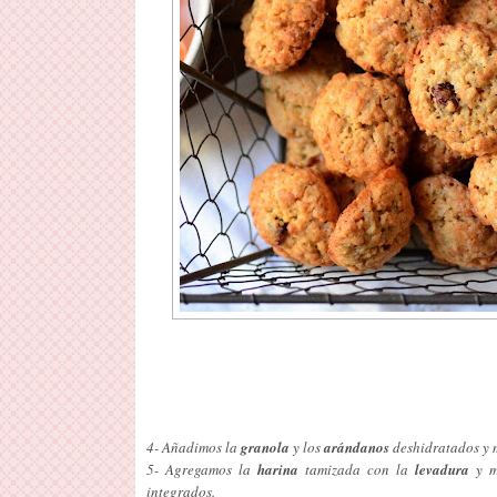
4- Añadimos la
granola
y los
arándanos
deshidratados y 
5- Agregamos la
harina
tamizada con la
levadura
y me
integrados.