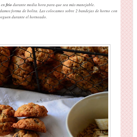
 en
frío
durante media hora para que sea más manejable.
damos forma de bolita. Las colocamos sobre 2 bandejas de horno con
 peguen durante el horneado.