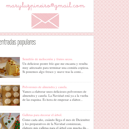
entradas populares
Semifrío de melocotón y frutos secos.
Un delicioso postre frío que me encanta y resulta
muy adecuado para terminar una comida copiosa.
Si ponemos algo fresco y suave tras la comi...
Polvorones de almendra y canela.
Vamos a elaborar unos deliciosos polvorones de
almendra y canela. La Navidad está ya a la vuelta
de las esquina. Es hora de empezar a elabor...
Galletas para decorar el árbol.
Como cada año, cuándo llega el mes de Diciembre
y los preparativos de la Navidad comienzan,
elaboro mis galletas para el árbol con mucha ilu...