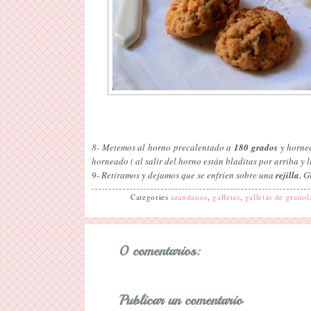
8- Metemos al horno precalentado a
180 grados
y hornea
horneado ( al salir del horno están bladitas por arriba y 
9- Retiramos y dejamos que se enfríen sobre una
rejilla.
G
Categories
arandanos
,
galletas
,
galletas de granol
0 comentarios:
Publicar un comentario