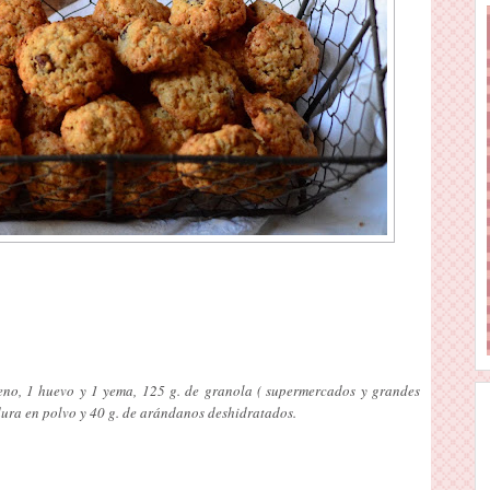
eno, 1 huevo y 1 yema, 125 g. de granola ( supermercados y grandes
vadura en polvo y 40 g. de arándanos deshidratados.