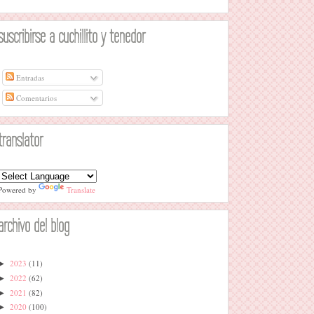
suscribirse a cuchillito y tenedor
Entradas
Comentarios
translator
Powered by
Translate
archivo del blog
2023
(11)
►
2022
(62)
►
2021
(82)
►
2020
(100)
►