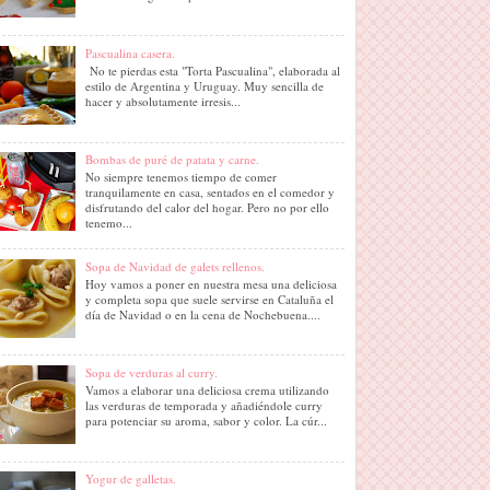
Pascualina casera.
No te pierdas esta "Torta Pascualina", elaborada al
estilo de Argentina y Uruguay. Muy sencilla de
hacer y absolutamente irresis...
Bombas de puré de patata y carne.
No siempre tenemos tiempo de comer
tranquilamente en casa, sentados en el comedor y
disfrutando del calor del hogar. Pero no por ello
tenemo...
Sopa de Navidad de galets rellenos.
Hoy vamos a poner en nuestra mesa una deliciosa
y completa sopa que suele servirse en Cataluña el
día de Navidad o en la cena de Nochebuena....
Sopa de verduras al curry.
Vamos a elaborar una deliciosa crema utilizando
las verduras de temporada y añadiéndole curry
para potenciar su aroma, sabor y color. La cúr...
Yogur de galletas.