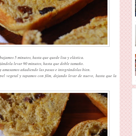
ajamos 5 minutos, hasta que quede lisa y elástica.
jándola levar 90 minutos, hasta que doble tamaño.
y amasamos añadiendo las pasas e integrándolas bien.
el vegetal y tapamos con film, dejando levar de nuevo, hasta que la