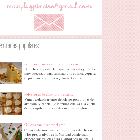
entradas populares
Semifrío de melocotón y frutos secos.
Un delicioso postre frío que me encanta y resulta
muy adecuado para terminar una comida copiosa.
Si ponemos algo fresco y suave tras la comi...
Polvorones de almendra y canela.
Vamos a elaborar unos deliciosos polvorones de
almendra y canela. La Navidad está ya a la vuelta
de las esquina. Es hora de empezar a elabor...
Galletas para decorar el árbol.
Como cada año, cuándo llega el mes de Diciembre
y los preparativos de la Navidad comienzan,
elaboro mis galletas para el árbol con mucha ilu...