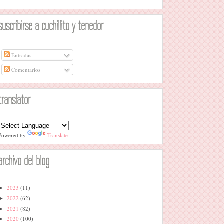
suscribirse a cuchillito y tenedor
Entradas
Comentarios
translator
Powered by
Translate
archivo del blog
2023
(11)
►
2022
(62)
►
2021
(82)
►
2020
(100)
►