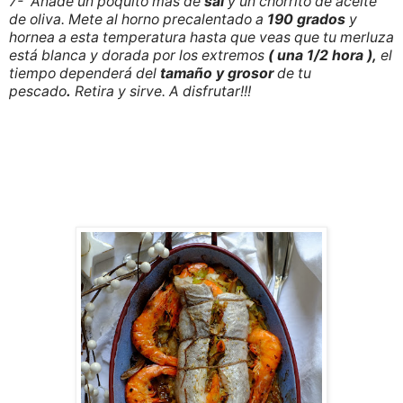
7- Añade un poquito más de
sal
y un chorrito de aceite
de oliva. Mete al horno precalentado a
190 grados
y
hornea a esta temperatura hasta que veas que tu merluza
está blanca y dorada por los extremos
( una 1/2 hora ),
el
tiempo dependerá del
tamaño y grosor
de tu
pescado
.
Retira y sirve. A disfrutar!!!