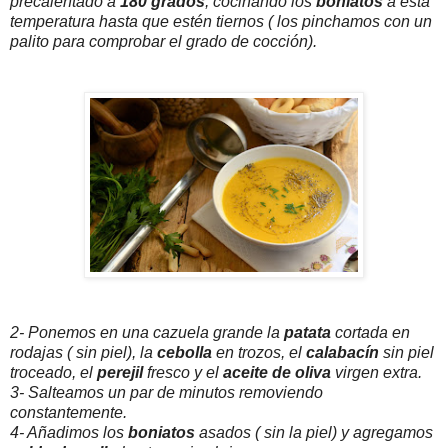
precalentado a
180 grados
, cocinando los
boniatos
a esta
temperatura hasta que estén tiernos ( los pinchamos con un
palito para comprobar el grado de cocción).
2- Ponemos en una cazuela grande la
patata
cortada en
rodajas ( sin piel), la
cebolla
en trozos, el
calabacín
sin piel
troceado, el
perejil
fresco y el
aceite de oliva
virgen extra.
3- Salteamos un par de minutos removiendo
constantemente.
4- Añadimos los
boniatos
asados ( sin la piel) y agregamos