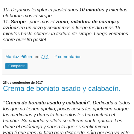
10- Dejamos templar el pastel unos
10 minutos
y mientras
elaboraremos el sirope.
11-
Sirope:
ponemos el
zumo
,
ralladura de naranja
y
azúcar
en un cazo y cocinamos a fuego medio unos 15
minutos hasta obtener la textura de sirope. Luego vertemos
sobre nuestro pastel.
Mariluz Piñeiro
en
7:01
2 comentarios:
Compartir
25 de septiembre de 2017
Crema de boniato asado y calabacín.
"Crema de boniato asado y calabacín".
Dedicada a todos
los que no tienen apetito; pocas cosas les apetecen porque
las medicinas y duros tratamientos les han quitado el
hambre. Su paladar y olfato se alteran por la quimio. Les
duele el estómago y saben lo que es sentir miedo.
Para tí que lees mi blog para distraerte, sólo por eso ya vale