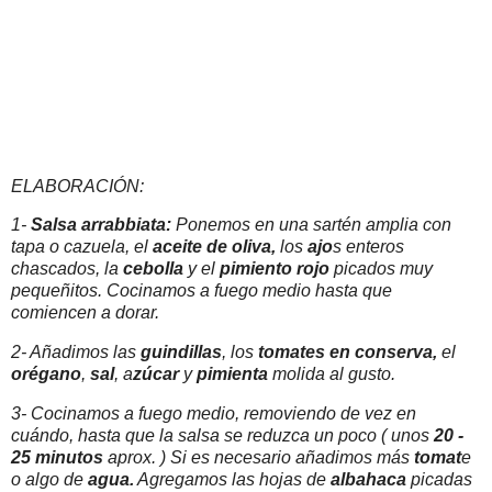
ELABORACIÓN:
1-
Salsa arrabbiata:
Ponemos en una sartén amplia con
tapa o cazuela, el
aceite de oliva,
los
ajo
s enteros
chascados, la
cebolla
y el
pimiento rojo
picados muy
pequeñitos. Cocinamos a fuego medio hasta que
comiencen a dorar.
2- Añadimos las
guindillas
, los
tomates en conserva,
el
orégano
,
sal
, a
zúcar
y
pimienta
molida al gusto.
3- Cocinamos a fuego medio, removiendo de vez en
cuándo, hasta que la salsa se reduzca un poco ( unos
20 -
25 minutos
aprox. ) Si es necesario añadimos más
tomat
e
o algo de
agua.
Agregamos las hojas de
albahaca
picadas