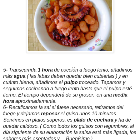
5- Transcurrida
1 hora
de coccíón a fuego lento, añadimos
más
agua
( las fabas deben quedar bien cubiertas ) y en
cuánto hierva, añadimos el
pulpo
troceado. Tapamos y
seguimos cocinando a fuego lento hasta que el pulpo esté
tierno. El tiempo dependerá de su grosor, en una
media
hora
aproximadamente.
6- Rectificamos la sal si fuese necesario, retiramos del
fuego y dejamos
reposar
el guiso unos 10 minutos.
Servimos en platos soperos, es
plato de cuchara
y ha de
quedar caldoso. ( Como todos los guisos con legumbres, al
día siguiente de su elaboración la salsa está más ligada, los
sabores más asentados y ... Buenísimo ).