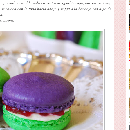
s que habremos dibujado circulitos de igual tamaño, que nos servirán
 se coloca con la tinta hacia abajo y se fija a la bandeja con algo de
va.
 macarons.