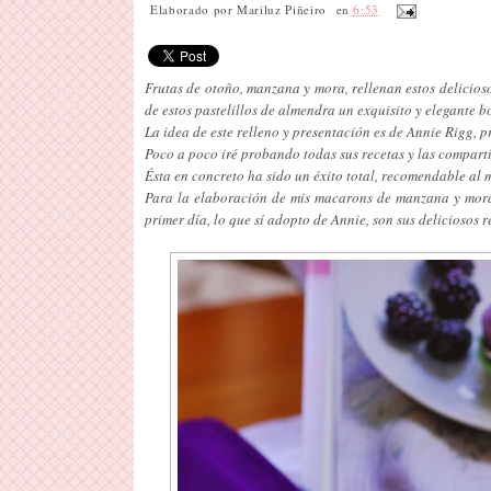
Elaborado por
Mariluz Piñeiro
en
6:53
Frutas de otoño, manzana y mora, rellenan estos delicio
de estos pastelillos de almendra un exquisito y elegante b
La idea de este relleno y presentación es de Annie Rigg, pr
Poco a poco iré probando todas sus recetas y las compart
Ésta en concreto ha sido un éxito total, recomendable al
Para la elaboración de mis macarons de manzana y mora
primer día, lo que sí adopto de Annie, son sus deliciosos r