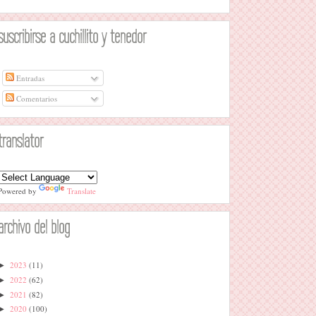
suscribirse a cuchillito y tenedor
Entradas
Comentarios
translator
Powered by
Translate
archivo del blog
2023
(11)
►
2022
(62)
►
2021
(82)
►
2020
(100)
►