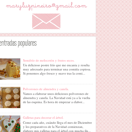
entradas populares
Semifrío de melocotón y frutos secos.
Un delicioso postre frío que me encanta y resulta
muy adecuado para terminar una comida copiosa.
Si ponemos algo fresco y suave tras la comi...
Polvorones de almendra y canela.
Vamos a elaborar unos deliciosos polvorones de
almendra y canela. La Navidad está ya a la vuelta
de las esquina. Es hora de empezar a elabor...
Galletas para decorar el árbol.
Como cada año, cuándo llega el mes de Diciembre
y los preparativos de la Navidad comienzan,
elaboro mis galletas para el árbol con mucha ilu...