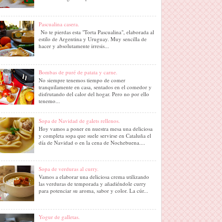
Pascualina casera.
No te pierdas esta "Torta Pascualina", elaborada al
estilo de Argentina y Uruguay. Muy sencilla de
hacer y absolutamente irresis...
Bombas de puré de patata y carne.
No siempre tenemos tiempo de comer
tranquilamente en casa, sentados en el comedor y
disfrutando del calor del hogar. Pero no por ello
tenemo...
Sopa de Navidad de galets rellenos.
Hoy vamos a poner en nuestra mesa una deliciosa
y completa sopa que suele servirse en Cataluña el
día de Navidad o en la cena de Nochebuena....
Sopa de verduras al curry.
Vamos a elaborar una deliciosa crema utilizando
las verduras de temporada y añadiéndole curry
para potenciar su aroma, sabor y color. La cúr...
Yogur de galletas.