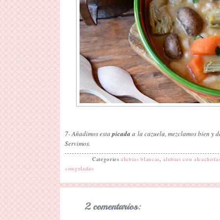
7- Añadimos esta
picada
a la cazuela, mezclamos bien y d
Servimos.
Categories
alubias blancas
,
alubias con alcachof
congeladas
2 comentarios: