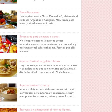
Pascualina casera.
No te pierdas esta "Torta Pascualina", elaborada al
estilo de Argentina y Uruguay. Muy sencilla de
hacer y absolutamente irresis...
Bombas de puré de patata y carne.
No siempre tenemos tiempo de comer
tranquilamente en casa, sentados en el comedor y
disfrutando del calor del hogar. Pero no por ello
tenemo...
Sopa de Navidad de galets rellenos.
Hoy vamos a poner en nuestra mesa una deliciosa
y completa sopa que suele servirse en Cataluña el
día de Navidad o en la cena de Nochebuena....
Sopa de verduras al curry.
Vamos a elaborar una deliciosa crema utilizando
las verduras de temporada y añadiéndole curry
para potenciar su aroma, sabor y color. La cúr...
Bizcocho de albaricoques al vino de Oporto.