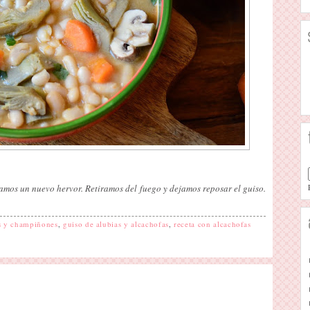
amos un nuevo hervor. Retiramos del fuego y dejamos reposar el guiso.
as y champiñones
,
guiso de alubias y alcachofas
,
receta con alcachofas