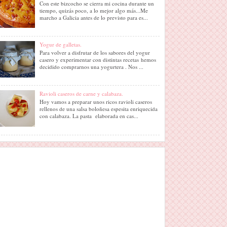
Con este bizcocho se cierra mi cocina durante un
tiempo, quizás poco, a lo mejor algo más...Me
marcho a Galicia antes de lo previsto para es...
Yogur de galletas.
Para volver a disfrutar de los sabores del yogur
casero y experimentar con distintas recetas hemos
decidido comprarnos una yogurtera . Nos ...
Ravioli caseros de carne y calabaza.
Hoy vamos a preparar unos ricos ravioli caseros
rellenos de una salsa boloñesa espesita enriquecida
con calabaza. La pasta elaborada en cas...