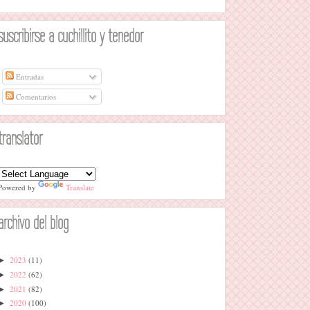
suscribirse a cuchillito y tenedor
Entradas
Comentarios
translator
Powered by
Translate
archivo del blog
2023
(11)
►
2022
(62)
►
2021
(82)
►
2020
(100)
►