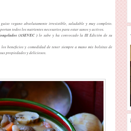
 guiso vegano absolutamente irresistible, saludable y muy completo.
ortan todos los nutrientes necesarios para estar sanos y activos.
 Congelados (ASEVEC )
lo sabe y ha convocado la III Edición de su
n los beneficios y comodidad de tener siempre a mano mis bolsitas de
sus propiedades y deliciosos.