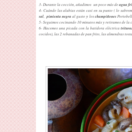
3- Durante la cocción, añadimos un poco más de
agua fr
4- Cuándo las alubias están casi en su punto ( lo sabre
sal
,
pimienta negra
al gusto
y
los
champiñones
Portobell
5- Seguimos cocinando 10 minutos más y retiramos de la 
6- Hacemos una picada con la batidora eléctrica
tritur
cocidos), las 2 rebanadas de pan frito, las almendras tostad