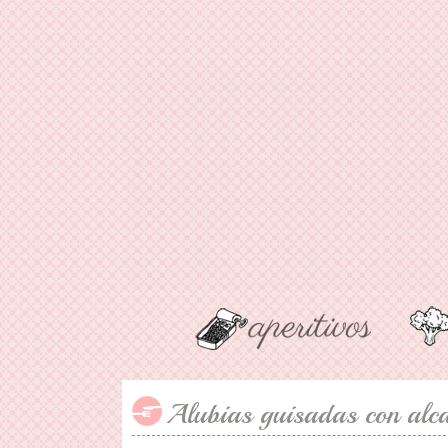
Alubias guisadas con alc