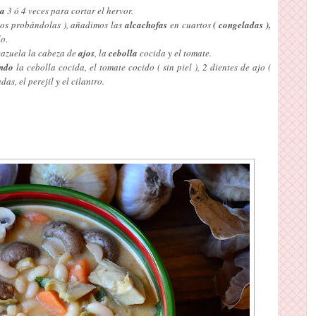
ía
3 ó 4 veces para cortar el hervor.
mos probándolas ), añadimos las
alcachofas
en cuartos
( congeladas ),
o.
cazuela la cabeza de
ajos
, la
cebolla
cocida y el tomate.
ando
la cebolla cocida, el tomate cocido ( sin piel ), 2 dientes de ajo (
as, el perejil y el cilantro.