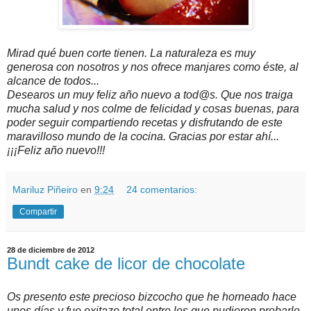
Mirad qué buen corte tienen. La naturaleza es muy
generosa con nosotros y nos ofrece manjares como éste, al
alcance de todos..
.
Desearos un muy feliz año nuevo a tod@s. Que nos traiga
mucha salud y nos colme de felicidad y cosas buenas, para
poder seguir compartiendo recetas y disfrutando de este
maravilloso mundo de la cocina. Gracias por estar ahí...
¡¡¡Feliz año nuevo!!!
Mariluz Piñeiro
en
9:24
24 comentarios:
Compartir
28 de diciembre de 2012
Bundt cake de licor de chocolate
Os presento este precioso bizcocho que he horneado hace
unos días y fue exitazo total entre los que pudieron probarlo.