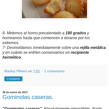
6- Metemos al horno precalentado a
180 grados
y
horneamos hasta que comiencen a dorarse por los
extremos.
7- Desmoldamos inmediatamente sobre una
rejilla metálica
y en cuánto se enfríen conservamos en
recipiente
hermético.
Mariluz Piñeiro
en
7:01
1 comentario:
Compartir
30 de enero de 2017
Gominolas caseras.
"Gominolas caseras".
Absolutamente irresistibles. Nada