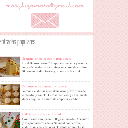
entradas populares
Semifrío de melocotón y frutos secos.
Un delicioso postre frío que me encanta y resulta
muy adecuado para terminar una comida copiosa.
Si ponemos algo fresco y suave tras la comi...
Polvorones de almendra y canela.
Vamos a elaborar unos deliciosos polvorones de
almendra y canela. La Navidad está ya a la vuelta
de las esquina. Es hora de empezar a elabor...
Galletas para decorar el árbol.
Como cada año, cuándo llega el mes de Diciembre
y los preparativos de la Navidad comienzan,
elaboro mis galletas para el árbol con mucha ilu...