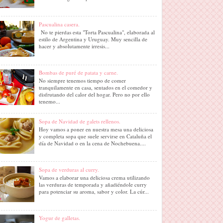
Pascualina casera.
No te pierdas esta "Torta Pascualina", elaborada al
estilo de Argentina y Uruguay. Muy sencilla de
hacer y absolutamente irresis...
Bombas de puré de patata y carne.
No siempre tenemos tiempo de comer
tranquilamente en casa, sentados en el comedor y
disfrutando del calor del hogar. Pero no por ello
tenemo...
Sopa de Navidad de galets rellenos.
Hoy vamos a poner en nuestra mesa una deliciosa
y completa sopa que suele servirse en Cataluña el
día de Navidad o en la cena de Nochebuena....
Sopa de verduras al curry.
Vamos a elaborar una deliciosa crema utilizando
las verduras de temporada y añadiéndole curry
para potenciar su aroma, sabor y color. La cúr...
Yogur de galletas.