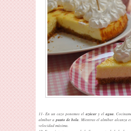
11- En un cazo ponemos el
azúcar
y el
agua
. Cocinam
almíbar a
punto de bola
. Mientras el almíbar alcanza 
velocidad máxima.