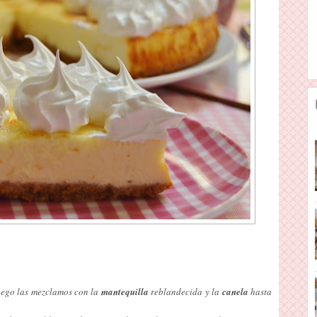
uego las mezclamos con la
mantequilla
reblandecida y la
canela
hasta