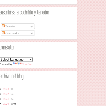
suscribirse a cuchillito y tenedor
Entradas
Comentarios
translator
Powered by
Translate
archivo del blog
2023
(11)
►
2022
(62)
►
2021
(82)
►
2020
(100)
►