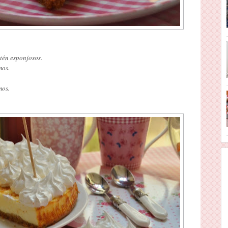
stén esponjosos.
mos.
mos.