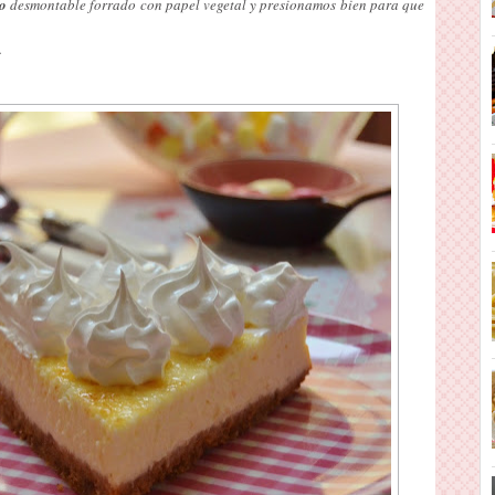
o
desmontable forrado con papel vegetal y presionamos bien para que
.