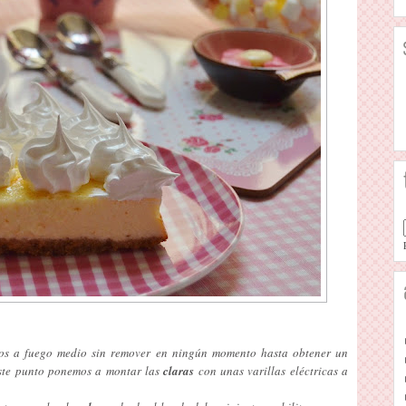
os a fuego medio sin remover en ningún momento hasta obtener un
este punto ponemos a montar las
claras
con unas varillas eléctricas a