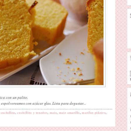
ica con un palito.
 espolvoreamos con azúcar glas. Lista para degustar...
,
cuchillito
,
cuchillito y tenedor
,
maiz
,
maiz amarillo
,
mariluz piñeiro
,