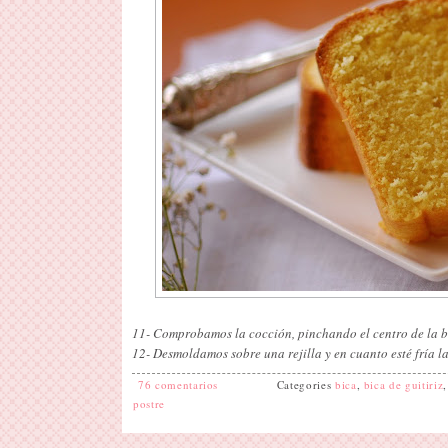
11- Comprobamos la cocción, pinchando el centro de la b
12- Desmoldamos sobre una rejilla y en cuanto esté fría la
76 comentarios
Categories
bica
,
bica de guitiriz
postre