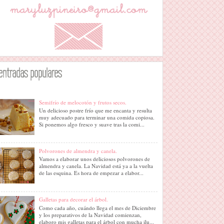
entradas populares
Semifrío de melocotón y frutos secos.
Un delicioso postre frío que me encanta y resulta
muy adecuado para terminar una comida copiosa.
Si ponemos algo fresco y suave tras la comi...
Polvorones de almendra y canela.
Vamos a elaborar unos deliciosos polvorones de
almendra y canela. La Navidad está ya a la vuelta
de las esquina. Es hora de empezar a elabor...
Galletas para decorar el árbol.
Como cada año, cuándo llega el mes de Diciembre
y los preparativos de la Navidad comienzan,
elaboro mis galletas para el árbol con mucha ilu...