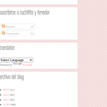
suscribirse a cuchillito y tenedor
Entradas
Comentarios
translator
Powered by
Translate
archivo del blog
2023
(11)
►
2022
(62)
►
2021
(82)
►
2020
(100)
►