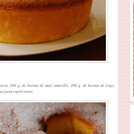
úcar, 200 g. de harina de maíz amarillo, 200 g. de harina de trigo,
las para espolvorear.