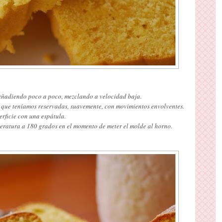
 añadiendo poco a poco, mezclando a velocidad baja.
 que teníamos reservadas, suavemente, con movimientos envolventes.
erficie con una espátula.
ratura a 180 grados en el momento de meter el molde al horno.