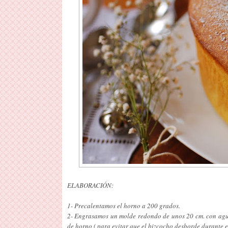
ELABORACIÓN:
1- Precalentamos el horno a 200 grados.
2- Engrasamos un molde redondo de unos 20 cm. con aguje
de horno ( para evitar que el bizcocho desborde durante e