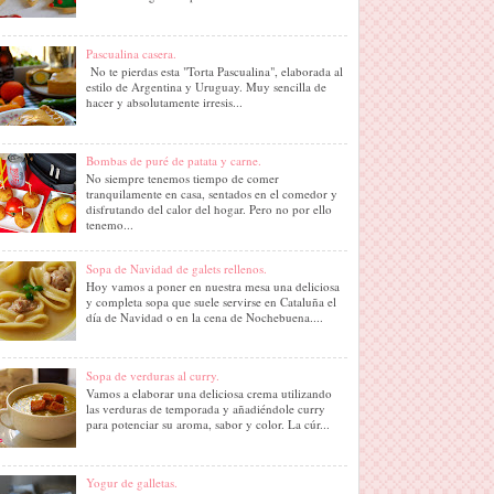
Pascualina casera.
No te pierdas esta "Torta Pascualina", elaborada al
estilo de Argentina y Uruguay. Muy sencilla de
hacer y absolutamente irresis...
Bombas de puré de patata y carne.
No siempre tenemos tiempo de comer
tranquilamente en casa, sentados en el comedor y
disfrutando del calor del hogar. Pero no por ello
tenemo...
Sopa de Navidad de galets rellenos.
Hoy vamos a poner en nuestra mesa una deliciosa
y completa sopa que suele servirse en Cataluña el
día de Navidad o en la cena de Nochebuena....
Sopa de verduras al curry.
Vamos a elaborar una deliciosa crema utilizando
las verduras de temporada y añadiéndole curry
para potenciar su aroma, sabor y color. La cúr...
Yogur de galletas.