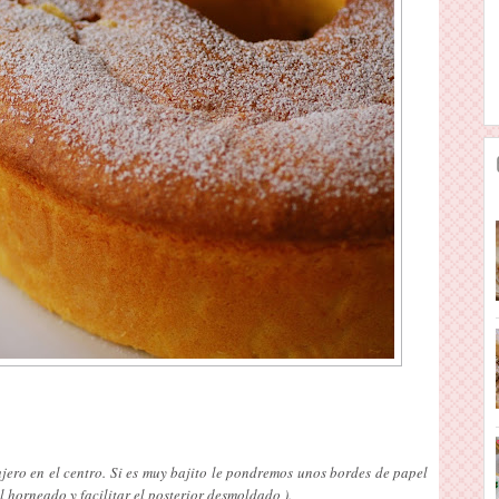
ro en el centro. Si es muy bajito le pondremos unos bordes de papel
l horneado y facilitar el posterior desmoldado ).