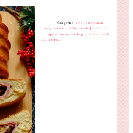
Categories
como hacer pan de
jamon
,
menu navideño
,
pan de jamon
,
pan
para aperitivos
,
receta de pan relleno
,
receta
para navidad