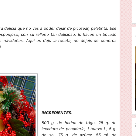
a delicia que no vas a poder dejar de picotear, palabrita. Ese
esponjoso, con su relleno tan delicioso, lo hacen un bocado
sas navideñas. Aquí os dejo la receta, no dejéis de poneros
!
INGREDIENTES:
500 g. de harina de trigo, 25 g. de
levadura de panadería, 1 huevo L, 5 g.
de sal, 75 g. de azúcar, 55 ml. de