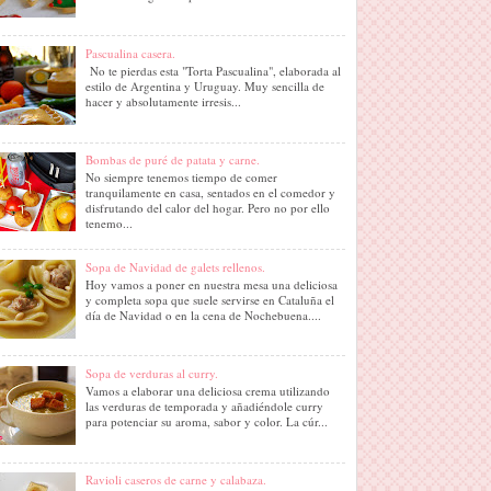
Pascualina casera.
No te pierdas esta "Torta Pascualina", elaborada al
estilo de Argentina y Uruguay. Muy sencilla de
hacer y absolutamente irresis...
Bombas de puré de patata y carne.
No siempre tenemos tiempo de comer
tranquilamente en casa, sentados en el comedor y
disfrutando del calor del hogar. Pero no por ello
tenemo...
Sopa de Navidad de galets rellenos.
Hoy vamos a poner en nuestra mesa una deliciosa
y completa sopa que suele servirse en Cataluña el
día de Navidad o en la cena de Nochebuena....
Sopa de verduras al curry.
Vamos a elaborar una deliciosa crema utilizando
las verduras de temporada y añadiéndole curry
para potenciar su aroma, sabor y color. La cúr...
Ravioli caseros de carne y calabaza.