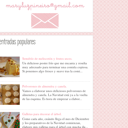
entradas populares
Semifrío de melocotón y frutos secos.
Un delicioso postre frío que me encanta y resulta
muy adecuado para terminar una comida copiosa.
Si ponemos algo fresco y suave tras la comi...
Polvorones de almendra y canela.
Vamos a elaborar unos deliciosos polvorones de
almendra y canela. La Navidad está ya a la vuelta
de las esquina. Es hora de empezar a elabor...
Galletas para decorar el árbol.
Como cada año, cuándo llega el mes de Diciembre
y los preparativos de la Navidad comienzan,
elaboro mis galletas para el árbol con mucha ilu...