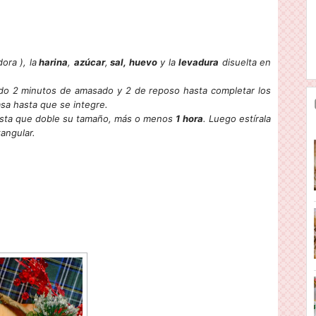
ra ), la
harina
,
azúcar
,
sal, huevo
y la
levadura
disuelta en
ndo 2 minutos de amasado y 2 de reposo hasta completar los
sa hasta que se integre.
hasta que doble su tamaño, más o menos
1
hora
. Luego estírala
tangular.