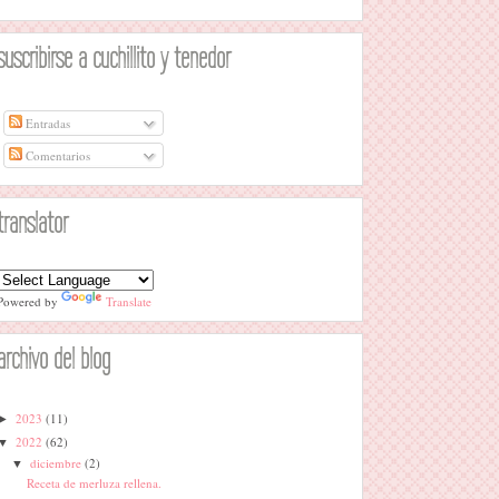
suscribirse a cuchillito y tenedor
Entradas
Comentarios
translator
Powered by
Translate
archivo del blog
2023
(11)
►
2022
(62)
▼
diciembre
(2)
▼
Receta de merluza rellena.