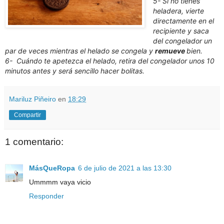
5- Si no tienes
heladera, vierte
directamente en el
recipiente y saca
del congelador un
par de veces mientras el helado se congela y
remueve
bien.
6- Cuándo te apetezca el helado, retira del congelador unos 10
minutos antes y será sencillo hacer bolitas.
Mariluz Piñeiro
en
18:29
Compartir
1 comentario:
MásQueRopa
6 de julio de 2021 a las 13:30
Ummmm vaya vicio
Responder