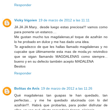
Responder
Vicky Irigoien
19 de marzo de 2012 a las 11:11
JA JA JA Mary.. desde luego estas preciosa!!! vamos como
para ponerte un estanco....
Me gustan mucho tus magdalenas,el toque de azafrán no
lo he probado en dulce y me has dado una idea.
Te agradezco de que les hallas llamado magdalenas y no
cupcake que últimamente esta mas de moda,yo reivindico
que se sigan llamando MAGDALENAS como siempre...
bueno y en su defecto también acepto MADALENA
Besitos
Responder
Bolitas de Anís
19 de marzo de 2012 a las 11:26
Qué magdalenas tan guapas te han quedado, tan
perfectas... y me he quedado alucinada con lo del
azafrán!!!. Habrá que probarlas, para poder disfrutar de
ellas, ya veo qué efecto secundario tienen, ajjajaaja.