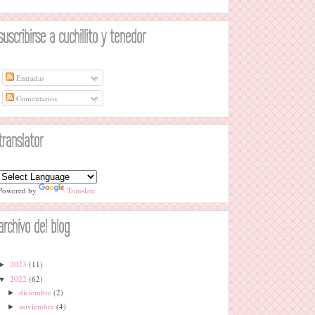
suscribirse a cuchillito y tenedor
Entradas
Comentarios
translator
Powered by
Translate
archivo del blog
2023
(11)
►
2022
(62)
▼
diciembre
(2)
►
noviembre
(4)
►