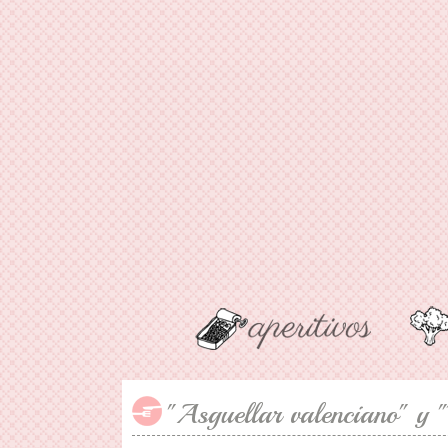
"Asguellar valenciano" y "