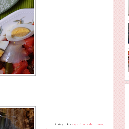
Categories
asguellar valenciano
,