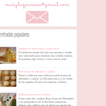
entradas populares
Semifrío de melocotón y frutos secos.
Un delicioso postre frío que me encanta y resulta
muy adecuado para terminar una comida copiosa.
Si ponemos algo fresco y suave tras la comi...
Polvorones de almendra y canela.
Vamos a elaborar unos deliciosos polvorones de
almendra y canela. La Navidad está ya a la vuelta
de las esquina. Es hora de empezar a elabor...
Galletas para decorar el árbol.
Como cada año, cuándo llega el mes de Diciembre
y los preparativos de la Navidad comienzan,
elaboro mis galletas para el árbol con mucha ilu...