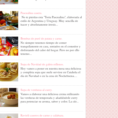
Pascualina casera.
No te pierdas esta "Torta Pascualina", elaborada al
estilo de Argentina y Uruguay. Muy sencilla de
hacer y absolutamente irresis...
Bombas de puré de patata y carne.
No siempre tenemos tiempo de comer
tranquilamente en casa, sentados en el comedor y
disfrutando del calor del hogar. Pero no por ello
tenemo...
Sopa de Navidad de galets rellenos.
Hoy vamos a poner en nuestra mesa una deliciosa
y completa sopa que suele servirse en Cataluña el
día de Navidad o en la cena de Nochebuena....
Sopa de verduras al curry.
Vamos a elaborar una deliciosa crema utilizando
las verduras de temporada y añadiéndole curry
para potenciar su aroma, sabor y color. La cúr...
Ravioli caseros de carne y calabaza.