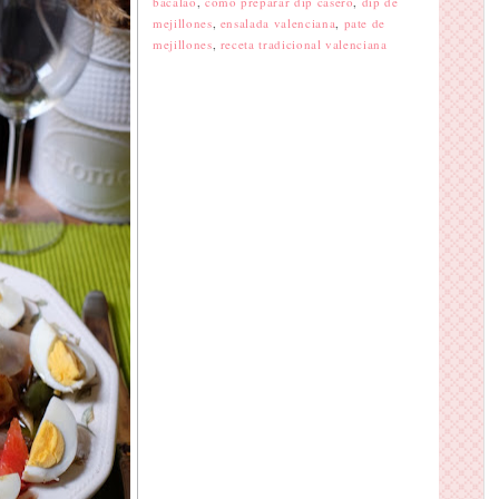
bacalao
,
como preparar dip casero
,
dip de
mejillones
,
ensalada valenciana
,
pate de
mejillones
,
receta tradicional valenciana