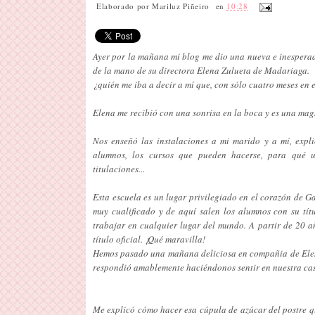
Elaborado por
Mariluz Piñeiro
en
10:28
Ayer por la mañana mi blog me dio una nueva e inesperada
de la mano de su directora Elena Zulueta de Madariaga.
¿quién me iba a decir a mí que, con sólo cuatro meses en 
Elena me recibió con una sonrisa en la boca y es una magn
Nos enseñó las instalaciones a mi marido y a mí, expl
alumnos, los cursos que pueden hacerse, para qué ut
titulaciones...
Esta escuela es un lugar privilegiado en el corazón de G
muy cualificado y de aquí salen los alumnos con su títu
trabajar en cualquier lugar del mundo. A partir de 20 a
título oficial. ¡Qué maravilla!
Hemos pasado una mañana deliciosa en compañia de Elena,
respondió amablemente haciéndonos sentir en nuestra ca
Me explicó cómo hacer esa cúpula de azúcar del postre qu