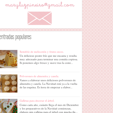
entradas populares
Semifrío de melocotón y frutos secos.
Un delicioso postre frío que me encanta y resulta
muy adecuado para terminar una comida copiosa.
Si ponemos algo fresco y suave tras la comi...
Polvorones de almendra y canela.
Vamos a elaborar unos deliciosos polvorones de
almendra y canela. La Navidad está ya a la vuelta
de las esquina. Es hora de empezar a elabor...
Galletas para decorar el árbol.
Como cada año, cuándo llega el mes de Diciembre
y los preparativos de la Navidad comienzan,
elaboro mis galletas para el árbol con mucha ilu...