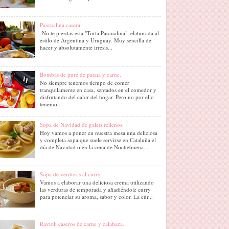
Pascualina casera.
No te pierdas esta "Torta Pascualina", elaborada al
estilo de Argentina y Uruguay. Muy sencilla de
hacer y absolutamente irresis...
Bombas de puré de patata y carne.
No siempre tenemos tiempo de comer
tranquilamente en casa, sentados en el comedor y
disfrutando del calor del hogar. Pero no por ello
tenemo...
Sopa de Navidad de galets rellenos.
Hoy vamos a poner en nuestra mesa una deliciosa
y completa sopa que suele servirse en Cataluña el
día de Navidad o en la cena de Nochebuena....
Sopa de verduras al curry.
Vamos a elaborar una deliciosa crema utilizando
las verduras de temporada y añadiéndole curry
para potenciar su aroma, sabor y color. La cúr...
Ravioli caseros de carne y calabaza.