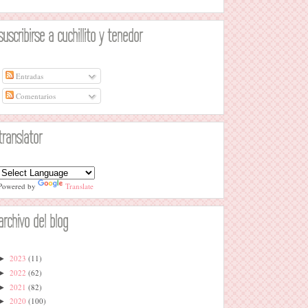
suscribirse a cuchillito y tenedor
Entradas
Comentarios
translator
Powered by
Translate
archivo del blog
2023
(11)
►
2022
(62)
►
2021
(82)
►
2020
(100)
►