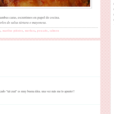
 ambas caras, escurrimos en papel de cocina.
los de salsa tártara o mayonesa.
s
,
mariluz piñeiro
,
merluza
,
pescado
,
salmon
scado "tal cual" es muy buena idea. una vez más me lo apunto!!