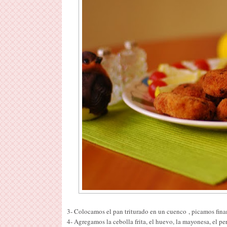
3- Colocamos el pan triturado en un cuenco , picamos fina
4- Agregamos la cebolla frita, el huevo, la mayonesa, el pe