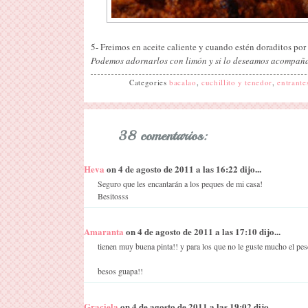
5- Freimos en aceite caliente y cuando estén doraditos por
Podemos adornarlos con limón y si lo deseamos acompañar
Categories
bacalao
,
cuchillito y tenedor
,
entrante
38 comentarios:
Heva
on 4 de agosto de 2011 a las 16:22 dijo...
Seguro que les encantarán a los peques de mi casa!
Besitosss
Amaranta
on 4 de agosto de 2011 a las 17:10 dijo...
tienen muy buena pinta!! y para los que no le guste mucho el pe
besos guapa!!
Graciela
on 4 de agosto de 2011 a las 19:02 dijo...