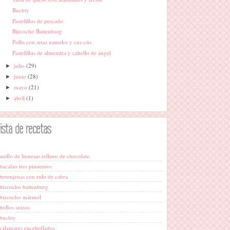
Buchty
Pastelillos de pescado
Bizcocho Battenburg
Pollo con setas nameko y cus-cús.
Pastelillos de almendra y cabello de ángel
julio
(29)
►
junio
(28)
►
mayo
(21)
►
abril
(1)
►
lista de recetas
anillo de lionesas relleno de chocolate.
bacalao tres pimientos
berenjenas con rulo de cabra
bizcocho battenburg
bizcocho mármol
bollos suizos
buchty
calamares encebollados