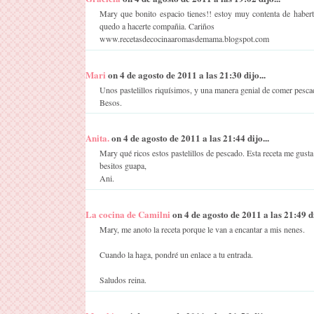
Mary que bonito espacio tienes!! estoy muy contenta de habe
quedo a hacerte compañia. Cariños
www.recetasdecocinaaromasdemama.blogspot.com
Mari
on 4 de agosto de 2011 a las 21:30 dijo...
Unos pastelillos riquísimos, y una manera genial de comer pescado
Besos.
Anita.
on 4 de agosto de 2011 a las 21:44 dijo...
Mary qué ricos estos pastelillos de pescado. Esta receta me gus
besitos guapa,
Ani.
La cocina de Camilni
on 4 de agosto de 2011 a las 21:49 di
Mary, me anoto la receta porque le van a encantar a mis nenes.
Cuando la haga, pondré un enlace a tu entrada.
Saludos reina.