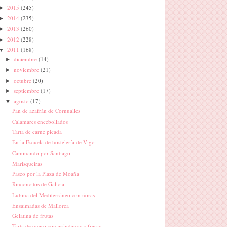
2015
(245)
►
2014
(235)
►
2013
(260)
►
2012
(228)
►
2011
(168)
▼
diciembre
(14)
►
noviembre
(21)
►
octubre
(20)
►
septiembre
(17)
►
agosto
(17)
▼
Pan de azafrán de Cornualles
Calamares encebollados
Tarta de carne picada
En la Escuela de hostelería de Vigo
Caminando por Santiago
Marisqueiras
Paseo por la Plaza de Moaña
Rinconcitos de Galicia
Lubina del Mediterráneo con ñoras
Ensaimadas de Mallorca
Gelatina de frutas
Tarta de queso con arándanos y fresas