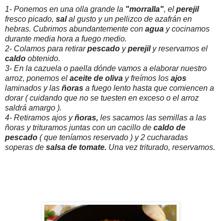
1- Ponemos en una olla grande la
"morralla"
, el
perejil
fresco picado,
sal
al gusto y un pellizco de azafrán en
hebras. Cubrimos abundantemente con
agua
y cocinamos
durante media hora a fuego medio.
2- Colamos para retirar
pescado
y
perejil
y reservamos el
caldo
obtenido.
3- En la cazuela o paella dónde vamos a elaborar nuestro
arroz, ponemos el
aceite de oliva
y freímos los
ajos
laminados y las
ñoras
a fuego lento hasta que comiencen a
dorar ( cuidando que no se tuesten en exceso o el arroz
saldrá amargo ).
4- Retiramos ajos y
ñoras,
les sacamos las semillas a las
ñoras y trituramos juntas con un cacillo de
caldo de
pescado
( que teníamos reservado ) y 2 cucharadas
soperas de
salsa de tomate.
Una vez triturado, reservamos.