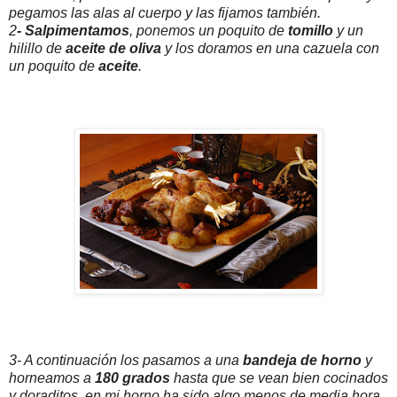
pegamos las alas al cuerpo y las fijamos también.
2
- Salpimentamos
, ponemos un poquito de
tomillo
y un
hilillo de
aceite de oliva
y los doramos en una cazuela con
un poquito de
aceite
.
3- A continuación los pasamos a una
bandeja de horno
y
horneamos a
180 grados
hasta que se vean bien cocinados
y doraditos, en mi horno ha sido algo menos de media hora.