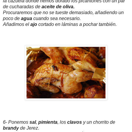
la cazuela dónde hemos dorado los picantones con un par
de cucharadas de
aceite de oliva.
Procuraremos que no se tueste demasiado, añadiendo un
poco de
agua
cuando sea necesario.
Añadimos el
ajo
cortado en láminas a pochar también.
6- Ponemos
sal
,
pimienta
, los
clavos
y un chorrito de
brandy
de Jerez.