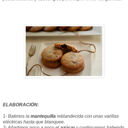
ELABORACIÓN:
1- Batimos la
mantequilla
reblandecida con unas varillas
eléctricas hasta que blanquee.
2- Añadimos poco a poco el
azúcar
y continuamos batiendo