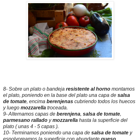
8- Sobre un plato o bandeja
resistente al horno
montamos
el plato, poniendo en la base del plato una capa de
salsa
de tomate
, encima
berenjenas
cubriendo todos los huecos
y luego
mozzarella
troceada.
9- Alternamos capas de
berenjena
,
salsa de tomate
,
parmesano rallado
y
mozzarella
hasta la superficie del
plato ( unas 4 - 5 capas ).
10- Terminamos poniendo una capa de
salsa de tomate
y
espolvoreamos la superficie con abundante
queso