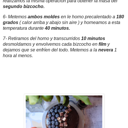
realizamos la misma operación para obtener la masa del
segundo bizcocho.
6- Metemos
ambos moldes
en le horno precalentado a
180
grados
( calor arriba y abajo sin aire ) y horneamos a esta
temperatura durante
40 minutos.
7- Retiramos del horno y transcurridos
10 minutos
desmoldamos y envolvemos cada bizcocho en
film
y
dejamos que se enfríen del todo. Metemos a la
nevera
1
hora al menos.