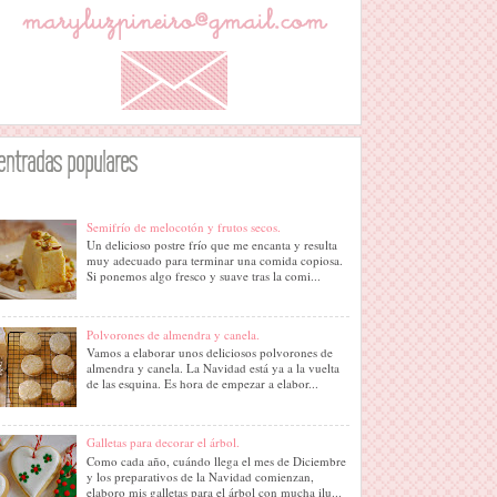
entradas populares
Semifrío de melocotón y frutos secos.
Un delicioso postre frío que me encanta y resulta
muy adecuado para terminar una comida copiosa.
Si ponemos algo fresco y suave tras la comi...
Polvorones de almendra y canela.
Vamos a elaborar unos deliciosos polvorones de
almendra y canela. La Navidad está ya a la vuelta
de las esquina. Es hora de empezar a elabor...
Galletas para decorar el árbol.
Como cada año, cuándo llega el mes de Diciembre
y los preparativos de la Navidad comienzan,
elaboro mis galletas para el árbol con mucha ilu...