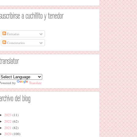
suscribirse a cuchillito y tenedor
Entradas
Comentarios
translator
Powered by
Translate
archivo del blog
2023
(11)
►
2022
(62)
►
2021
(82)
►
2020
(100)
►