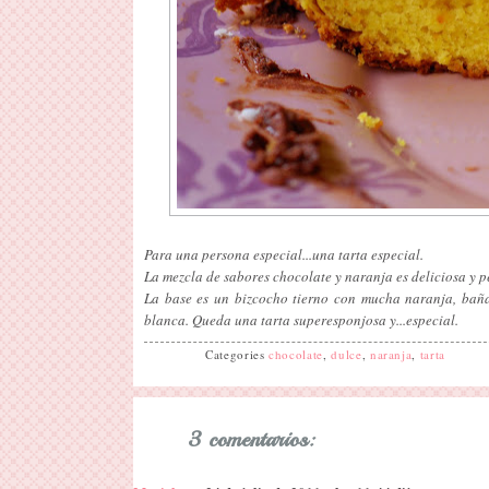
Para una persona especial...una tarta especial.
La mezcla de sabores chocolate y naranja es deliciosa y p
La base es un bizcocho tierno con mucha naranja, baña
blanca. Queda una tarta superesponjosa y...especial.
Categories
chocolate
,
dulce
,
naranja
,
tarta
3 comentarios: