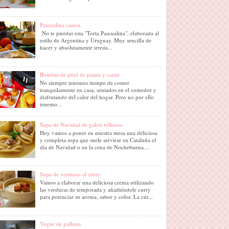
Pascualina casera.
No te pierdas esta "Torta Pascualina", elaborada al
estilo de Argentina y Uruguay. Muy sencilla de
hacer y absolutamente irresis...
Bombas de puré de patata y carne.
No siempre tenemos tiempo de comer
tranquilamente en casa, sentados en el comedor y
disfrutando del calor del hogar. Pero no por ello
tenemo...
Sopa de Navidad de galets rellenos.
Hoy vamos a poner en nuestra mesa una deliciosa
y completa sopa que suele servirse en Cataluña el
día de Navidad o en la cena de Nochebuena....
Sopa de verduras al curry.
Vamos a elaborar una deliciosa crema utilizando
las verduras de temporada y añadiéndole curry
para potenciar su aroma, sabor y color. La cúr...
Yogur de galletas.