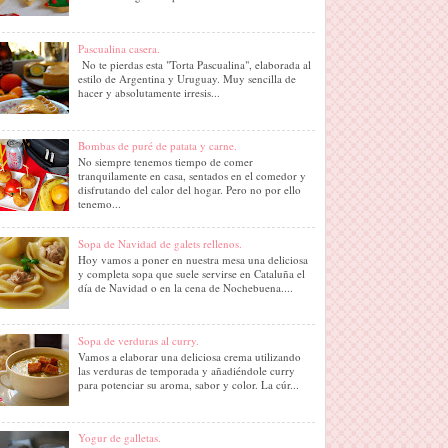
Pascualina casera.
No te pierdas esta "Torta Pascualina", elaborada al
estilo de Argentina y Uruguay. Muy sencilla de
hacer y absolutamente irresis...
Bombas de puré de patata y carne.
No siempre tenemos tiempo de comer
tranquilamente en casa, sentados en el comedor y
disfrutando del calor del hogar. Pero no por ello
tenemo...
Sopa de Navidad de galets rellenos.
Hoy vamos a poner en nuestra mesa una deliciosa
y completa sopa que suele servirse en Cataluña el
día de Navidad o en la cena de Nochebuena....
Sopa de verduras al curry.
Vamos a elaborar una deliciosa crema utilizando
las verduras de temporada y añadiéndole curry
para potenciar su aroma, sabor y color. La cúr...
Yogur de galletas.