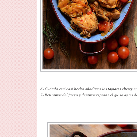
6- Cuándo esté casi hecho añadimos los
tomates cherry
en
7- Retiramos del fuego y dejamos
reposar
el guiso antes de