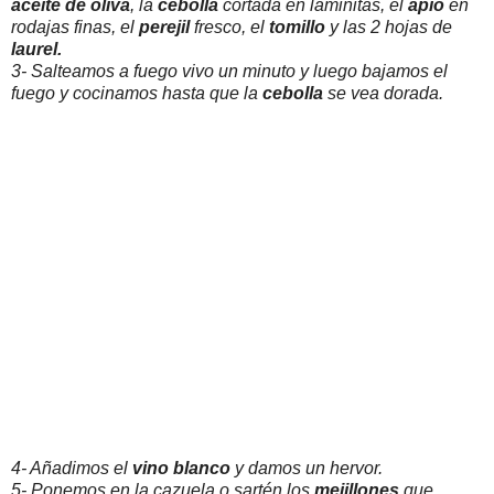
aceite de oliva
, la
cebolla
cortada en laminitas, el
apio
en
rodajas finas, el
perejil
fresco, el
tomillo
y las 2 hojas de
laurel.
3- Salteamos a fuego vivo un minuto y luego bajamos el
fuego y cocinamos hasta que la
cebolla
se vea dorada.
4- Añadimos el
vino blanco
y damos un hervor.
5- Ponemos en la cazuela o sartén los
mejillones
que