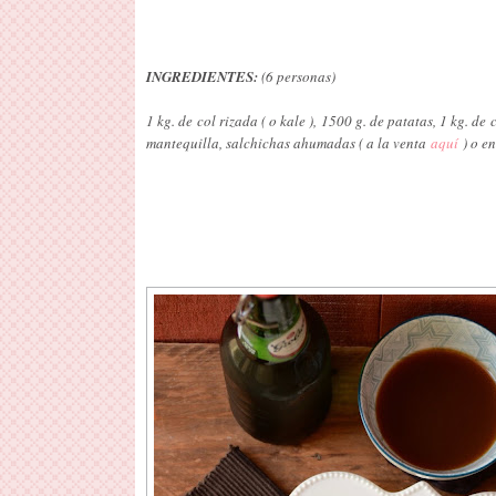
INGREDIENTES:
(6 personas)
1 kg. de col rizada ( o kale ), 1500 g. de patatas, 1 kg. de
mantequilla, salchichas ahumadas ( a la venta
aquí
) o en