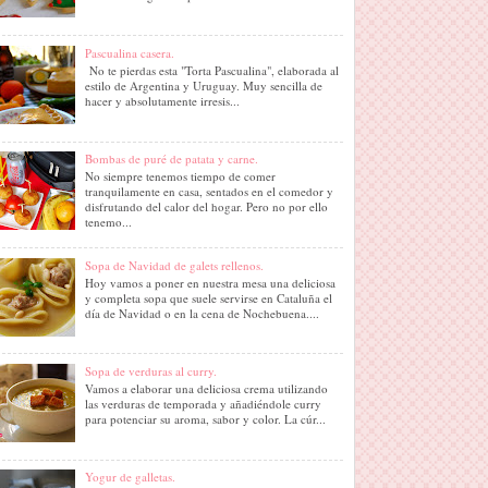
Pascualina casera.
No te pierdas esta "Torta Pascualina", elaborada al
estilo de Argentina y Uruguay. Muy sencilla de
hacer y absolutamente irresis...
Bombas de puré de patata y carne.
No siempre tenemos tiempo de comer
tranquilamente en casa, sentados en el comedor y
disfrutando del calor del hogar. Pero no por ello
tenemo...
Sopa de Navidad de galets rellenos.
Hoy vamos a poner en nuestra mesa una deliciosa
y completa sopa que suele servirse en Cataluña el
día de Navidad o en la cena de Nochebuena....
Sopa de verduras al curry.
Vamos a elaborar una deliciosa crema utilizando
las verduras de temporada y añadiéndole curry
para potenciar su aroma, sabor y color. La cúr...
Yogur de galletas.