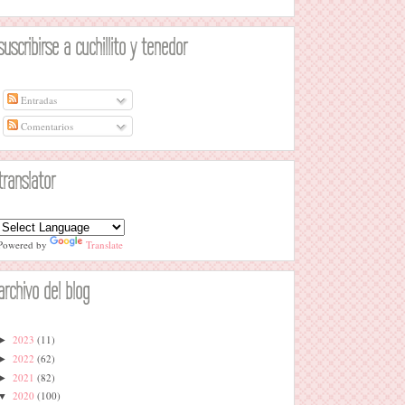
suscribirse a cuchillito y tenedor
Entradas
Comentarios
translator
Powered by
Translate
archivo del blog
2023
(11)
►
2022
(62)
►
2021
(82)
►
2020
(100)
▼