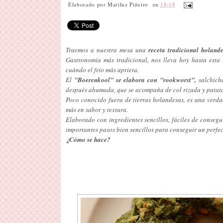
Elaborado por
Mariluz Piñeiro
en
18:18
Traemos a nuestra mesa una
receta tradicional holand
Gastronomía más tradicional, nos lleva hoy hasta esta
cuándo el frío más aprieta.
El
"Boerenkool" se elabora con "rookworst",
salchich
después ahumada, que se acompaña de col rizada y patata
Poco conocido fuera de tierras holandesas, es una verda
más en sabor y textura.
Elaborado con ingredientes sencillos, fáciles de consegu
importantes pasos bien sencillos para conseguir un perfe
¿Cómo se hace?