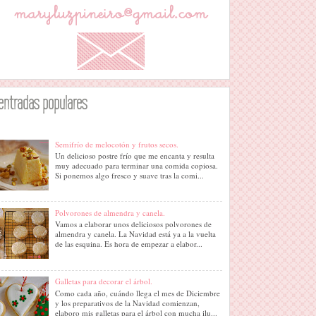
entradas populares
Semifrío de melocotón y frutos secos.
Un delicioso postre frío que me encanta y resulta
muy adecuado para terminar una comida copiosa.
Si ponemos algo fresco y suave tras la comi...
Polvorones de almendra y canela.
Vamos a elaborar unos deliciosos polvorones de
almendra y canela. La Navidad está ya a la vuelta
de las esquina. Es hora de empezar a elabor...
Galletas para decorar el árbol.
Como cada año, cuándo llega el mes de Diciembre
y los preparativos de la Navidad comienzan,
elaboro mis galletas para el árbol con mucha ilu...