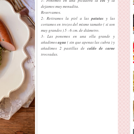
1- Ponemos en una picadora la
col
y la
dejamos muy menudita.
Reservamos.
2- Retiramos la piel a las
patatas
y las
cortamos en trozos del mismo tamaño ( si son
muy grandes ) 5 - 6 cm. de diámetro.
3- Las ponemos en una olla grande y
añadimos
agua
( sin que apenas las cubra ) y
añadimos 2 pastillas de
caldo de carne
troceadas.