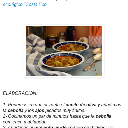
ecológico "Costa Eco"
ELABORACIÓN:
1- Ponemos en una cazuela el
aceite de oliva
y añadimos
la
cebolla
y los
ajos
picados muy finitos.
2- Cocinamos un par de minutos hasta que la
cebolla
comience a ablandar.
3- Añadimos el
pimiento verde
cortado en daditos y el