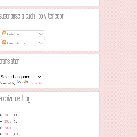
suscribirse a cuchillito y tenedor
Entradas
Comentarios
translator
Powered by
Translate
archivo del blog
2023
(11)
►
2022
(62)
►
2021
(82)
►
2020
(100)
►