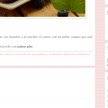
e vea doradito y al pinchar el centro con un palito veamos que sale
 bizcocho con
azúcar glas
.
nos frescos
,
bizcocho de mascarpone y arandanos
,
pastel de arandanos
,