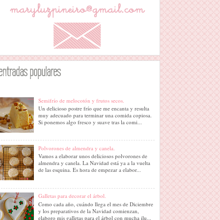
entradas populares
Semifrío de melocotón y frutos secos.
Un delicioso postre frío que me encanta y resulta
muy adecuado para terminar una comida copiosa.
Si ponemos algo fresco y suave tras la comi...
Polvorones de almendra y canela.
Vamos a elaborar unos deliciosos polvorones de
almendra y canela. La Navidad está ya a la vuelta
de las esquina. Es hora de empezar a elabor...
Galletas para decorar el árbol.
Como cada año, cuándo llega el mes de Diciembre
y los preparativos de la Navidad comienzan,
elaboro mis galletas para el árbol con mucha ilu...