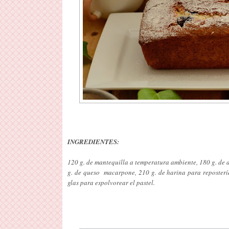
INGREDIENTES:
120 g. de mantequilla a temperatura ambiente, 180 g. de 
g. de queso macarpone, 210 g. de harina para repostería
glas para espolvorear el pastel.