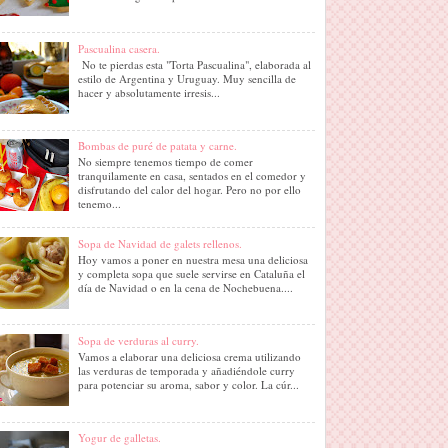
Pascualina casera.
No te pierdas esta "Torta Pascualina", elaborada al
estilo de Argentina y Uruguay. Muy sencilla de
hacer y absolutamente irresis...
Bombas de puré de patata y carne.
No siempre tenemos tiempo de comer
tranquilamente en casa, sentados en el comedor y
disfrutando del calor del hogar. Pero no por ello
tenemo...
Sopa de Navidad de galets rellenos.
Hoy vamos a poner en nuestra mesa una deliciosa
y completa sopa que suele servirse en Cataluña el
día de Navidad o en la cena de Nochebuena....
Sopa de verduras al curry.
Vamos a elaborar una deliciosa crema utilizando
las verduras de temporada y añadiéndole curry
para potenciar su aroma, sabor y color. La cúr...
Yogur de galletas.