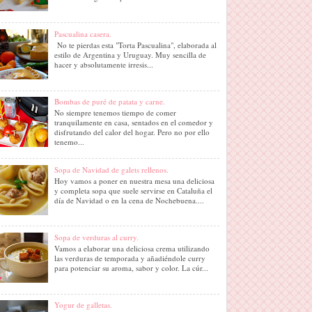
Pascualina casera.
No te pierdas esta "Torta Pascualina", elaborada al
estilo de Argentina y Uruguay. Muy sencilla de
hacer y absolutamente irresis...
Bombas de puré de patata y carne.
No siempre tenemos tiempo de comer
tranquilamente en casa, sentados en el comedor y
disfrutando del calor del hogar. Pero no por ello
tenemo...
Sopa de Navidad de galets rellenos.
Hoy vamos a poner en nuestra mesa una deliciosa
y completa sopa que suele servirse en Cataluña el
día de Navidad o en la cena de Nochebuena....
Sopa de verduras al curry.
Vamos a elaborar una deliciosa crema utilizando
las verduras de temporada y añadiéndole curry
para potenciar su aroma, sabor y color. La cúr...
Yogur de galletas.