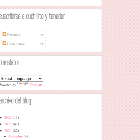
suscribirse a cuchillito y tenedor
Entradas
Comentarios
translator
Powered by
Translate
archivo del blog
2023
(11)
►
2022
(62)
►
2021
(82)
▼
diciembre
(4)
►