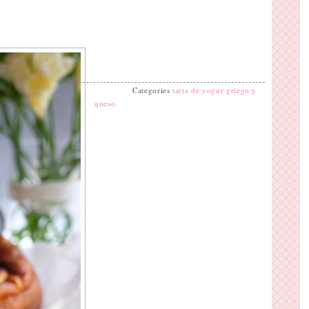
Categories
tarta de yogur griego y
queso.