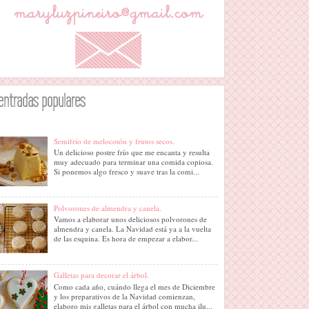
entradas populares
Semifrío de melocotón y frutos secos.
Un delicioso postre frío que me encanta y resulta
muy adecuado para terminar una comida copiosa.
Si ponemos algo fresco y suave tras la comi...
Polvorones de almendra y canela.
Vamos a elaborar unos deliciosos polvorones de
almendra y canela. La Navidad está ya a la vuelta
de las esquina. Es hora de empezar a elabor...
Galletas para decorar el árbol.
Como cada año, cuándo llega el mes de Diciembre
y los preparativos de la Navidad comienzan,
elaboro mis galletas para el árbol con mucha ilu...