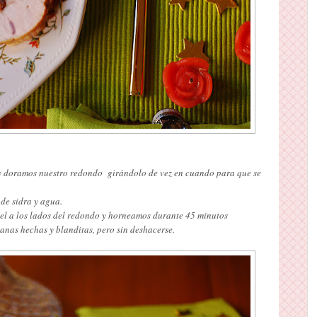
 y doramos nuestro redondo girándolo de vez en cuando para que se
de sidra y agua.
l a los lados del redondo y horneamos durante 45 minutos
nas hechas y blanditas, pero sin deshacerse.