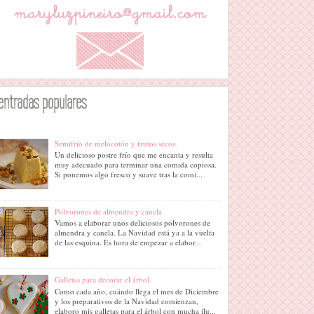
entradas populares
Semifrío de melocotón y frutos secos.
Un delicioso postre frío que me encanta y resulta
muy adecuado para terminar una comida copiosa.
Si ponemos algo fresco y suave tras la comi...
Polvorones de almendra y canela.
Vamos a elaborar unos deliciosos polvorones de
almendra y canela. La Navidad está ya a la vuelta
de las esquina. Es hora de empezar a elabor...
Galletas para decorar el árbol.
Como cada año, cuándo llega el mes de Diciembre
y los preparativos de la Navidad comienzan,
elaboro mis galletas para el árbol con mucha ilu...