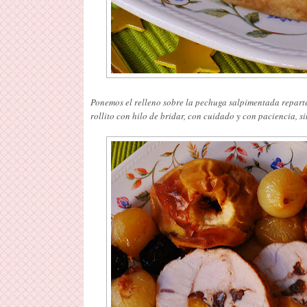
Ponemos el relleno sobre la pechuga salpimentada reparté
rollito con hilo de bridar, con cuidado y con paciencia, si