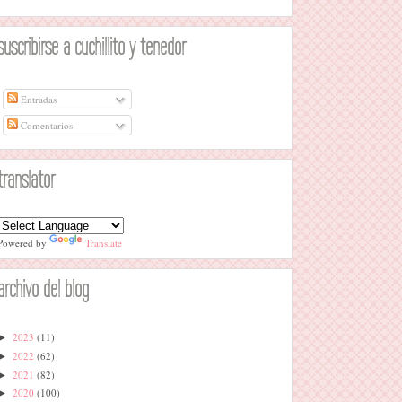
suscribirse a cuchillito y tenedor
Entradas
Comentarios
translator
Powered by
Translate
archivo del blog
2023
(11)
►
2022
(62)
►
2021
(82)
►
2020
(100)
►