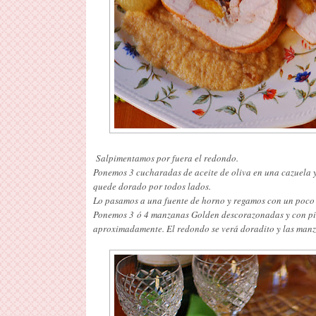
Salpimentamos por fuera el redondo.
Ponemos 3 cucharadas de aceite de oliva en una cazuela
quede dorado por todos lados.
Lo pasamos a una fuente de horno y regamos con un poco 
Ponemos 3 ó 4 manzanas Golden descorazonadas y con pie
aproximadamente. El redondo se verá doradito y las manza