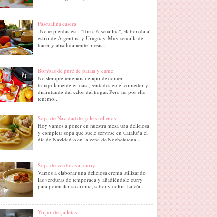
Pascualina casera.
No te pierdas esta "Torta Pascualina", elaborada al
estilo de Argentina y Uruguay. Muy sencilla de
hacer y absolutamente irresis...
Bombas de puré de patata y carne.
No siempre tenemos tiempo de comer
tranquilamente en casa, sentados en el comedor y
disfrutando del calor del hogar. Pero no por ello
tenemo...
Sopa de Navidad de galets rellenos.
Hoy vamos a poner en nuestra mesa una deliciosa
y completa sopa que suele servirse en Cataluña el
día de Navidad o en la cena de Nochebuena....
Sopa de verduras al curry.
Vamos a elaborar una deliciosa crema utilizando
las verduras de temporada y añadiéndole curry
para potenciar su aroma, sabor y color. La cúr...
Yogur de galletas.