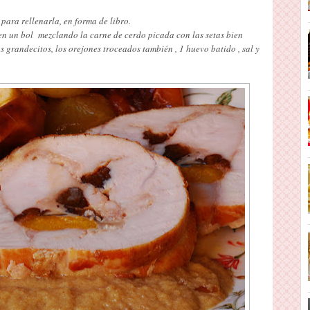
para rellenarla, en forma de libro.
en un bol mezclando la carne de cerdo picada con las setas bien
os grandecitos, los orejones troceados también , 1 huevo batido , sal y