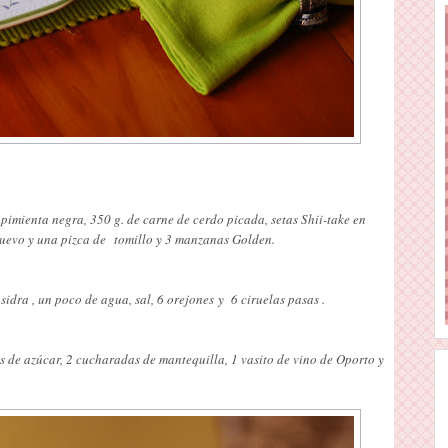
 pimienta negra, 350 g. de carne de cerdo picada, setas Shii-take en
huevo y una pizca de tomillo y 3 manzanas Golden.
sidra , un poco de agua, sal, 6 orejones y 6 ciruelas pasas .
s de azúcar, 2 cucharadas de mantequilla, 1 vasito de vino de Oporto y