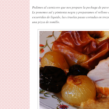
Pedimos al carnicero que nos prepare la pechuga de pavo 
Le ponemos sal y pimienta negra y preparamos el relleno 
escurridas de líquido, las ciruelas pasas cortadas en troz
una pizca de tomillo.