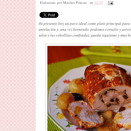
Elaborado por
Mariluz Piñeiro
en
12:37
Os presento hoy un pavo ideal como plato principal para 
antelación y, una vez horneado, podemos cortarlo y servi
salsa y las cebollitas confitadas, queda riquísimo y muy b