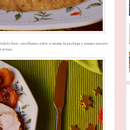
ndolo bien , enrollamos sobre sí misma la pechuga y atamos nuestro
n prisas.