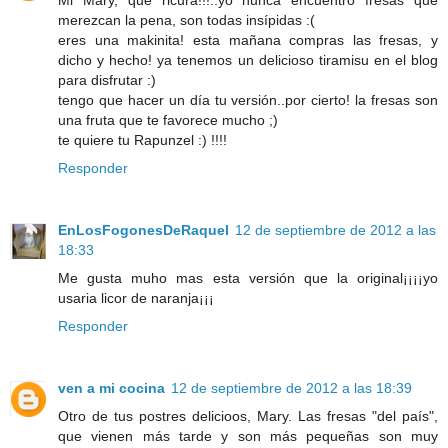
Mi Mary, que ricura!!!..yo nunca encuentro fresas que
merezcan la pena, son todas insípidas :(
eres una makinita! esta mañana compras las fresas, y
dicho y hecho! ya tenemos un delicioso tiramisu en el blog
para disfrutar :)
tengo que hacer un día tu versión..por cierto! la fresas son
una fruta que te favorece mucho ;)
te quiere tu Rapunzel :) !!!!
Responder
EnLosFogonesDeRaquel
12 de septiembre de 2012 a las
18:33
Me gusta muho mas esta versión que la original¡¡¡¡yo
usaria licor de naranja¡¡¡
Responder
ven a mi cocina
12 de septiembre de 2012 a las 18:39
Otro de tus postres delicioos, Mary. Las fresas "del país",
que vienen más tarde y son más pequeñas son muy