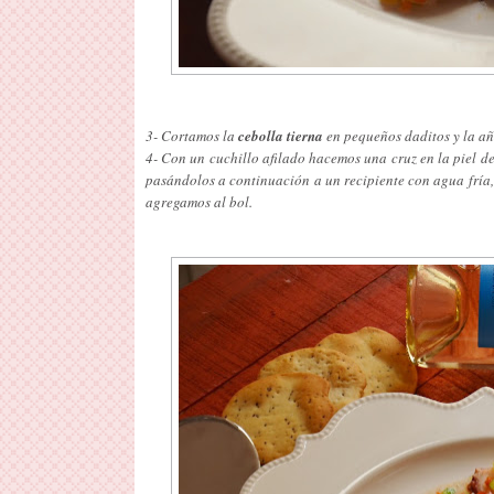
3- Cortamos la
cebolla tierna
en pequeños daditos y la añ
4- Con un cuchillo afilado hacemos una cruz en la piel d
pasándolos a continuación a un recipiente con agua fría, 
agregamos al bol.