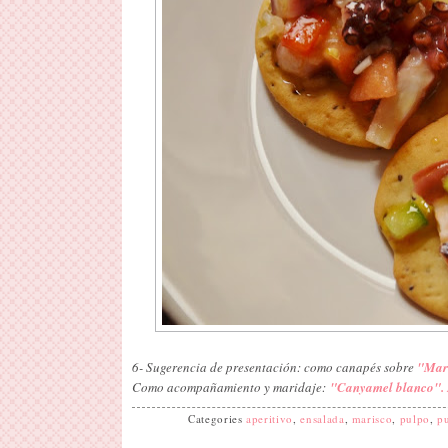
6- Sugerencia de presentación: como canapés sobre
"Mar
Como acompañamiento y maridaje:
"Canyamel blanco". 
Categories
aperitivo
,
ensalada
,
marisco
,
pulpo
,
pu