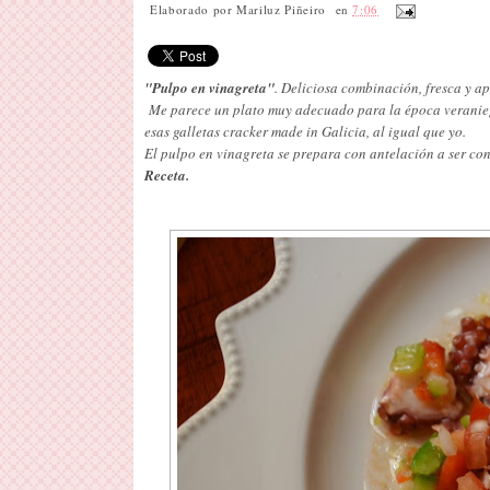
Elaborado por
Mariluz Piñeiro
en
7:06
"Pulpo en vinagreta"
. Deliciosa combinación, fresca y ap
Me parece un plato muy adecuado para la época veraniega.
esas galletas cracker made in Galicia, al igual que yo.
El pulpo en vinagreta se prepara con antelación a ser co
Receta.