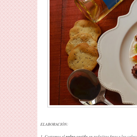
ELABORACIÓN:
1- Cortamos el
pulpo cocido
en rodajitas finas y las colo