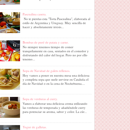
Pascualina casera.
No te pierdas esta "Torta Pascualina", elaborada al
estilo de Argentina y Uruguay. Muy sencilla de
hacer y absolutamente irresis...
Bombas de puré de patata y carne.
No siempre tenemos tiempo de comer
tranquilamente en casa, sentados en el comedor y
disfrutando del calor del hogar. Pero no por ello
tenemo...
Sopa de Navidad de galets rellenos.
Hoy vamos a poner en nuestra mesa una deliciosa
y completa sopa que suele servirse en Cataluña el
día de Navidad o en la cena de Nochebuena....
Sopa de verduras al curry.
Vamos a elaborar una deliciosa crema utilizando
las verduras de temporada y añadiéndole curry
para potenciar su aroma, sabor y color. La cúr...
Yogur de galletas.