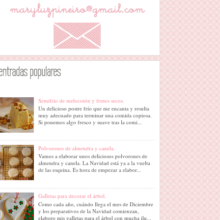
entradas populares
Semifrío de melocotón y frutos secos.
Un delicioso postre frío que me encanta y resulta
muy adecuado para terminar una comida copiosa.
Si ponemos algo fresco y suave tras la comi...
Polvorones de almendra y canela.
Vamos a elaborar unos deliciosos polvorones de
almendra y canela. La Navidad está ya a la vuelta
de las esquina. Es hora de empezar a elabor...
Galletas para decorar el árbol.
Como cada año, cuándo llega el mes de Diciembre
y los preparativos de la Navidad comienzan,
elaboro mis galletas para el árbol con mucha ilu...