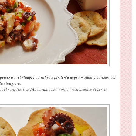
rgen extra,
el
vinagre,
la
sal
y la
pimienta
negra molida
y batimos con
la vinagreta.
s el recipiente en
frío
durante una hora al menos antes de servir.