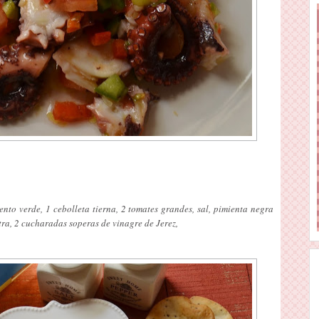
nto verde, 1 cebolleta tierna, 2 tomates grandes, sal, pimienta negra
tra, 2 cucharadas soperas de vinagre de Jerez,