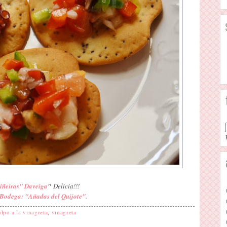
iñeiras" Daveiga
"
Delicia!!!
Bodega: "Añadas del Quijote".
lpo a la vinagreta
,
vinagreta