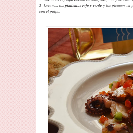
2- Lavamos los
pimientos rojo y verde
y los picamos en 
con el pulpo.