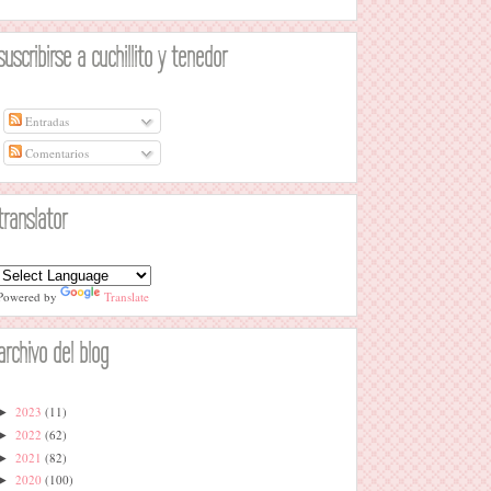
suscribirse a cuchillito y tenedor
Entradas
Comentarios
translator
Powered by
Translate
archivo del blog
2023
(11)
►
2022
(62)
►
2021
(82)
►
2020
(100)
►