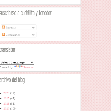
suscribirse a cuchillito y tenedor
Entradas
Comentarios
translator
Powered by
Translate
archivo del blog
2023
(11)
►
2022
(62)
►
2021
(82)
►
2020
(100)
►