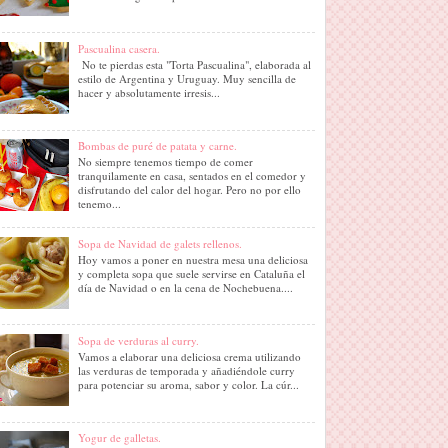
Pascualina casera.
No te pierdas esta "Torta Pascualina", elaborada al
estilo de Argentina y Uruguay. Muy sencilla de
hacer y absolutamente irresis...
Bombas de puré de patata y carne.
No siempre tenemos tiempo de comer
tranquilamente en casa, sentados en el comedor y
disfrutando del calor del hogar. Pero no por ello
tenemo...
Sopa de Navidad de galets rellenos.
Hoy vamos a poner en nuestra mesa una deliciosa
y completa sopa que suele servirse en Cataluña el
día de Navidad o en la cena de Nochebuena....
Sopa de verduras al curry.
Vamos a elaborar una deliciosa crema utilizando
las verduras de temporada y añadiéndole curry
para potenciar su aroma, sabor y color. La cúr...
Yogur de galletas.