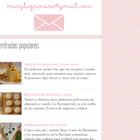
entradas populares
Semifrío de melocotón y frutos secos.
Un delicioso postre frío que me encanta y resulta
muy adecuado para terminar una comida copiosa.
Si ponemos algo fresco y suave tras la comi...
Polvorones de almendra y canela.
Vamos a elaborar unos deliciosos polvorones de
almendra y canela. La Navidad está ya a la vuelta
de las esquina. Es hora de empezar a elabor...
Galletas para decorar el árbol.
Como cada año, cuándo llega el mes de Diciembre
y los preparativos de la Navidad comienzan,
elaboro mis galletas para el árbol con mucha ilu...