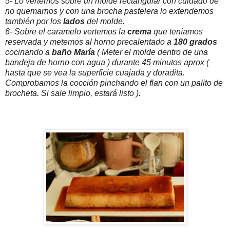
5- Lo vertemos sobre un molde rectangular con cuidado de
no quemarnos y con una brocha pastelera lo extendemos
también por los
lados
del molde.
6- Sobre el caramelo vertemos la
crema
que teníamos
reservada y metemos al horno precalentado a
180 grados
cocinando a
baño María
( Meter el molde dentro de una
bandeja de horno con agua ) durante 45 minutos aprox (
hasta que se vea la superficie cuajada y doradita.
Comprobamos la cocción pinchando el flan con un palito de
brocheta. Si sale limpio, estará listo ).