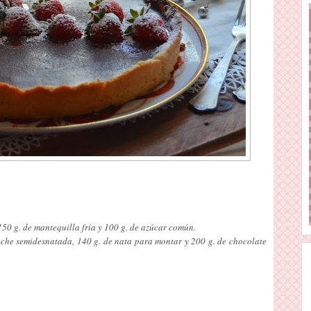
50 g. de mantequilla fría y 100 g. de azúcar común.
leche semidesnatada, 140 g. de nata para montar y 200 g. de chocolate