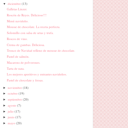
diciembre
(13)
▼
Galletas Linzer.
Roscón de Reyes. Delicioso!!!
Menú navideño.
Mousse de chocolate. La receta perfecta.
Solomillo con salsa de setas y trufa.
Roscos de vino.
Crema de gambas. Deliciosa.
Tronco de Navidad relleno de mousse de chocolate.
Pastel de salmón.
Macarons de polvorones.
Tarta de nata.
Los mejores aperitivos y entrantes navideños.
Pastel de chocolate y fresas.
noviembre
(18)
►
octubre
(19)
►
septiembre
(20)
►
agosto
(7)
►
julio
(17)
►
junio
(17)
►
mayo
(20)
►