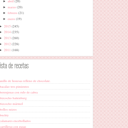
abril
(20)
►
marzo
(20)
►
febrero
(21)
►
enero
(19)
►
2015
(245)
►
2014
(235)
►
2013
(260)
►
2012
(228)
►
2011
(168)
►
lista de recetas
anillo de lionesas relleno de chocolate.
bacalao tres pimientos
berenjenas con rulo de cabra
bizcocho battenburg
bizcocho mármol
bollos suizos
buchty
calamares encebollados
carrilleras con pasas