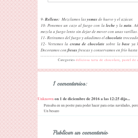
9-
Relleno:
Mezclamos las
yemas
de huevo y el azúcar.
10- Ponemos un cazo al fuego con la
leche
y la
nata
. A
mezcla a fuego lento sin dejar de mover con unas varillas 
11- Retiramos del fuego y añadimos el
chocolate
troceado
12- Vertemos la
crema de chocolate
sobre la
base
ya h
Decoramos con
fresas
frescas y conservamos en frío hasta
Categories
deliciosa tarta de chocolate
,
pastel de 
1 comentarios:
Unknown
on 1 de diciembre de 2016 a las 12:25 dijo...
Pensaba en un postre para poder hacer para estas navidades, pero
Un besazo
Publicar un comentario