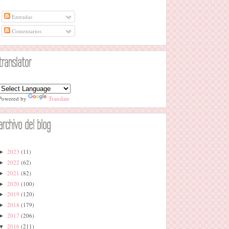
Entradas
Comentarios
translator
Powered by
Translate
archivo del blog
2023
(11)
►
2022
(62)
►
2021
(82)
►
2020
(100)
►
2019
(120)
►
2018
(179)
►
2017
(206)
►
2016
(211)
▼