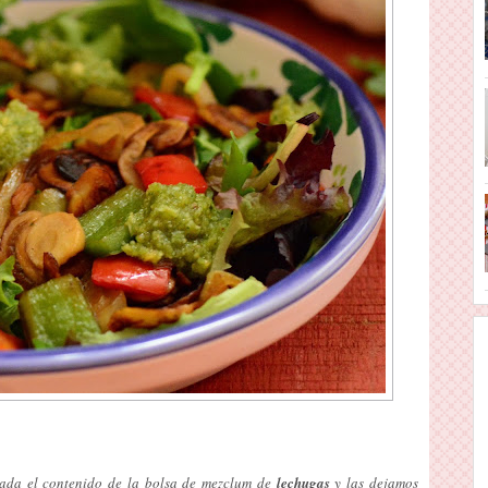
lada el contenido de la bolsa de mezclum de
lechugas
y las dejamos