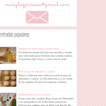
entradas populares
Semifrío de melocotón y frutos secos.
Un delicioso postre frío que me encanta y resulta
muy adecuado para terminar una comida copiosa.
Si ponemos algo fresco y suave tras la comi...
Polvorones de almendra y canela.
Vamos a elaborar unos deliciosos polvorones de
almendra y canela. La Navidad está ya a la vuelta
de las esquina. Es hora de empezar a elabor...
Galletas para decorar el árbol.
Como cada año, cuándo llega el mes de Diciembre
y los preparativos de la Navidad comienzan,
elaboro mis galletas para el árbol con mucha ilu...