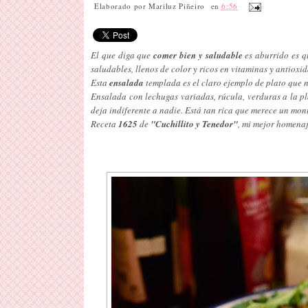
Elaborado por
Mariluz Piñeiro
en
6:56
El que diga que
comer bien y saludable
es aburrido es q
saludables, llenos de color y ricos en vitaminas y antioxid
Esta
ensalada
templada es el claro ejemplo de plato que no
Ensalada con lechugas variadas, rúcula, verduras a la p
deja indiferente a nadie. Está tan rica que merece un mo
Receta
1625
de
"Cuchillito y Tenedor"
, mi mejor homenaj