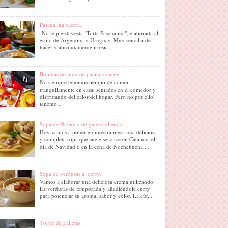
Pascualina casera.
No te pierdas esta "Torta Pascualina", elaborada al
estilo de Argentina y Uruguay. Muy sencilla de
hacer y absolutamente irresis...
Bombas de puré de patata y carne.
No siempre tenemos tiempo de comer
tranquilamente en casa, sentados en el comedor y
disfrutando del calor del hogar. Pero no por ello
tenemo...
Sopa de Navidad de galets rellenos.
Hoy vamos a poner en nuestra mesa una deliciosa
y completa sopa que suele servirse en Cataluña el
día de Navidad o en la cena de Nochebuena....
Sopa de verduras al curry.
Vamos a elaborar una deliciosa crema utilizando
las verduras de temporada y añadiéndole curry
para potenciar su aroma, sabor y color. La cúr...
Yogur de galletas.