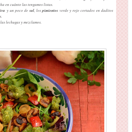
cha en cuánto las tengamos listas.
liva
y un poco de
sal
, los
pimientos
verde y rojo cortados en daditos
s.
 las lechugas y mezclamos.