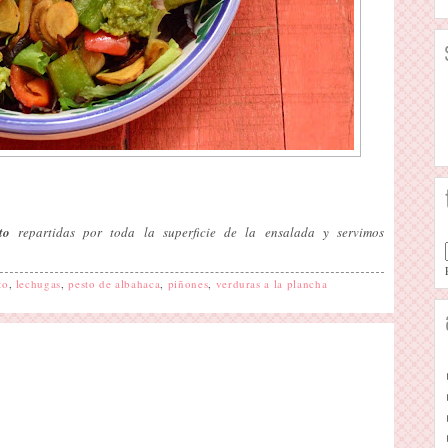
to
repartidas por toda la superficie de la ensalada y servimos
to
,
lechugas
,
pesto de albahaca
,
piñones
,
verduras a la plancha