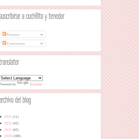
suscribirse a cuchillito y tenedor
Entradas
Comentarios
translator
Powered by
Translate
archivo del blog
2023
(11)
►
2022
(62)
►
2021
(82)
►
2020
(100)
►