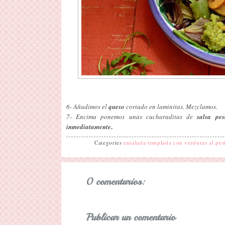
6- Añadimos el
queso
cortado en laminitas. Mezclamos.
7- Encima ponemos unas cucharaditas de
salsa pes
.
inmediatamente
Categories
ensalada templada con verduras al pes
0 comentarios:
Publicar un comentario