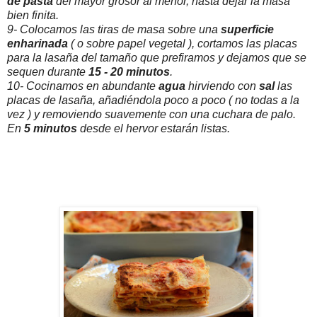
de pasta
del mayor grosor al menor, hasta dejar la masa
bien finita.
9- Colocamos las tiras de masa sobre una
superficie
enharinada
( o sobre papel vegetal ), cortamos las placas
para la lasaña del tamaño que prefiramos y dejamos que se
sequen durante
15 - 20
minutos
.
10- Cocinamos en abundante
agua
hirviendo con
sal
las
placas de lasaña, añadiéndola poco a poco ( no todas a la
vez ) y removiendo suavemente con una cuchara de palo.
En
5 minutos
desde el hervor estarán listas.