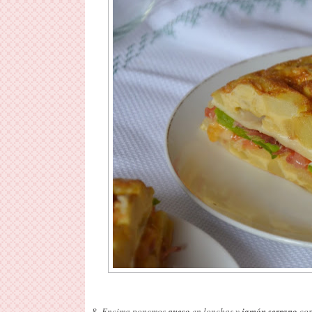
8- Encima ponemos
queso
en lonchas y
jamón serrano
cor