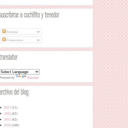
suscribirse a cuchillito y tenedor
Entradas
Comentarios
translator
Powered by
Translate
archivo del blog
2023
(11)
►
2022
(62)
►
2021
(82)
►
2020
(100)
►