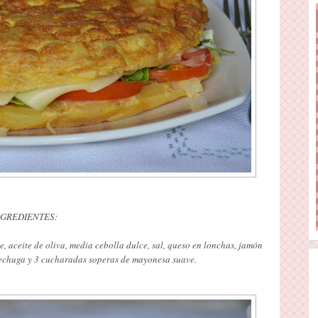
NGREDIENTES:
e, aceite de oliva, media cebolla dulce, sal, queso en lonchas, jamón
lechuga y 3 cucharadas soperas de mayonesa suave.