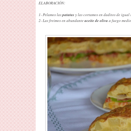
ELABORACIÓN:
1- Pelamos las
patatas
y las cortamos en daditos de igua
2- Las freimos en abundante
aceite de oliva
a fuego medio