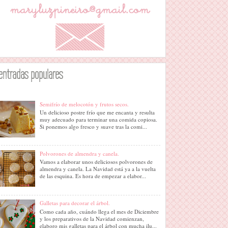
entradas populares
Semifrío de melocotón y frutos secos.
Un delicioso postre frío que me encanta y resulta
muy adecuado para terminar una comida copiosa.
Si ponemos algo fresco y suave tras la comi...
Polvorones de almendra y canela.
Vamos a elaborar unos deliciosos polvorones de
almendra y canela. La Navidad está ya a la vuelta
de las esquina. Es hora de empezar a elabor...
Galletas para decorar el árbol.
Como cada año, cuándo llega el mes de Diciembre
y los preparativos de la Navidad comienzan,
elaboro mis galletas para el árbol con mucha ilu...