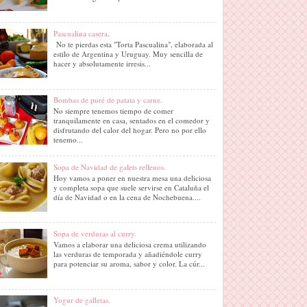
Pascualina casera.
No te pierdas esta "Torta Pascualina", elaborada al
estilo de Argentina y Uruguay. Muy sencilla de
hacer y absolutamente irresis...
Bombas de puré de patata y carne.
No siempre tenemos tiempo de comer
tranquilamente en casa, sentados en el comedor y
disfrutando del calor del hogar. Pero no por ello
tenemo...
Sopa de Navidad de galets rellenos.
Hoy vamos a poner en nuestra mesa una deliciosa
y completa sopa que suele servirse en Cataluña el
día de Navidad o en la cena de Nochebuena....
Sopa de verduras al curry.
Vamos a elaborar una deliciosa crema utilizando
las verduras de temporada y añadiéndole curry
para potenciar su aroma, sabor y color. La cúr...
Yogur de galletas.