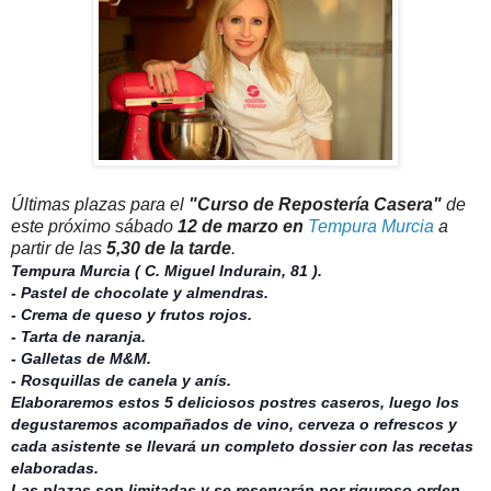
Últimas plazas para el
"Curso de Repostería Casera"
de
este próximo sábado
12 de marzo en
Tempura Murcia
a
partir de las
5,30 de la tarde
.
Tempura Murcia ( C. Miguel Indurain, 81 ).
- Pastel de chocolate y almendras.
- Crema de queso y frutos rojos.
- Tarta de naranja.
- Galletas de M&M.
- Rosquillas de canela y anís.
Elaboraremos estos 5 deliciosos postres caseros, luego los
degustaremos acompañados de vino, cerveza o refrescos y
cada asistente se llevará un completo dossier con las recetas
elaboradas.
Las plazas son limitadas y se reservarán por riguroso orden