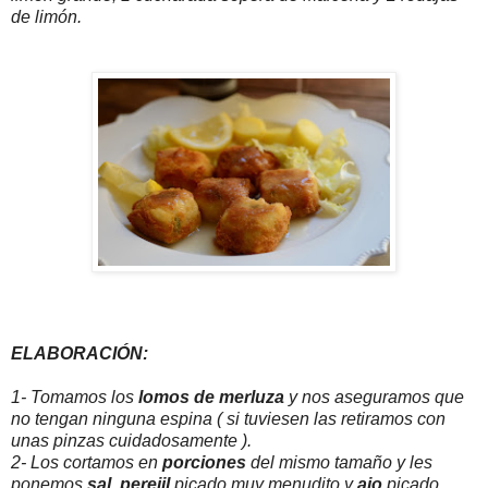
de limón.
ELABORACIÓN:
1- Tomamos los
lomos de merluza
y nos aseguramos que
no tengan ninguna espina ( si tuviesen las retiramos con
unas pinzas cuidadosamente ).
2- Los cortamos en
porciones
del mismo tamaño y les
ponemos
sal,
perejil
picado muy menudito y
ajo
picado,