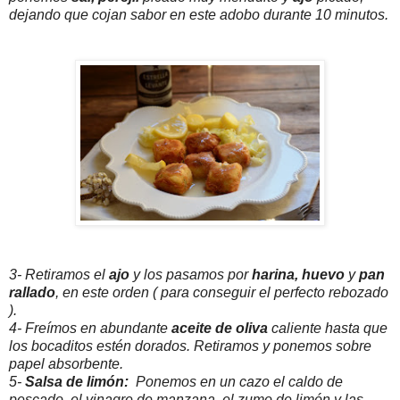
dejando que cojan sabor en este adobo durante 10 minutos.
3- Retiramos el
ajo
y los pasamos por
harina,
huevo
y
pan
rallado
, en este orden ( para conseguir el perfecto rebozado
).
4- Freímos en abundante
aceite de oliva
caliente hasta que
los bocaditos estén dorados. Retiramos y ponemos sobre
papel absorbente.
5-
Salsa de limón:
Ponemos en un cazo el caldo de
pescado, el vinagre de manzana, el zumo de limón y las