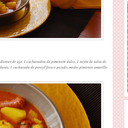
2 dientes de ajo, 1 cucharadita de pimentón dulce, 1 tazón de salsa de
verduras, 1 cucharada de perejil fresco picado, medio pimiento amarillo