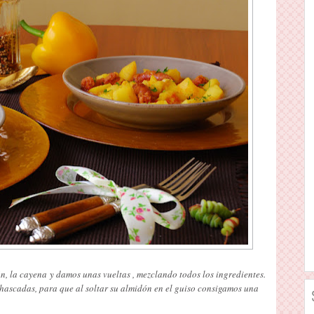
n, la cayena y damos unas vueltas , mezclando todos los ingredientes.
hascadas, para que al soltar su almidón en el guiso consigamos una