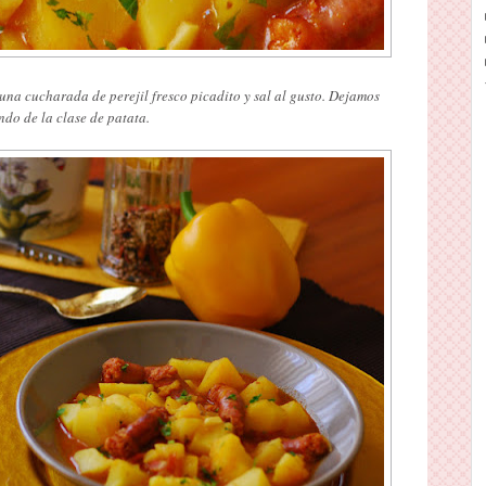
una cucharada de perejil fresco picadito y sal al gusto. Dejamos
do de la clase de patata.