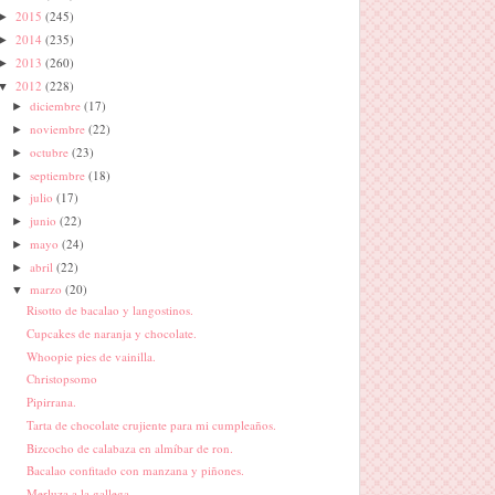
2015
(245)
►
2014
(235)
►
2013
(260)
►
2012
(228)
▼
diciembre
(17)
►
noviembre
(22)
►
octubre
(23)
►
septiembre
(18)
►
julio
(17)
►
junio
(22)
►
mayo
(24)
►
abril
(22)
►
marzo
(20)
▼
Risotto de bacalao y langostinos.
Cupcakes de naranja y chocolate.
Whoopie pies de vainilla.
Christopsomo
Pipirrana.
Tarta de chocolate crujiente para mi cumpleaños.
Bizcocho de calabaza en almíbar de ron.
Bacalao confitado con manzana y piñones.
Merluza a la gallega.