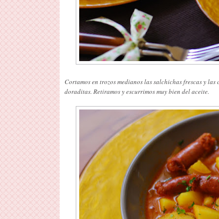
Cortamos en trozos medianos las salchichas frescas y las
doraditas. Retiramos y escurrimos muy bien del aceite.