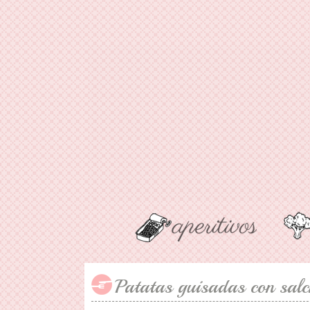
Patatas guisadas con salc