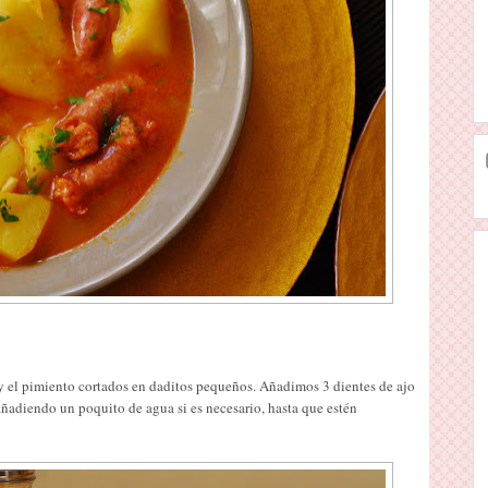
y el pimiento cortados en daditos pequeños. Añadimos 3 dientes de ajo
ñadiendo un poquito de agua si es necesario, hasta que estén