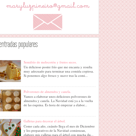
entradas populares
Semifrío de melocotón y frutos secos.
Un delicioso postre frío que me encanta y resulta
muy adecuado para terminar una comida copiosa.
Si ponemos algo fresco y suave tras la comi...
Polvorones de almendra y canela.
Vamos a elaborar unos deliciosos polvorones de
almendra y canela. La Navidad está ya a la vuelta
de las esquina. Es hora de empezar a elabor...
Galletas para decorar el árbol.
Como cada año, cuándo llega el mes de Diciembre
y los preparativos de la Navidad comienzan,
elaboro mis galletas para el árbol con mucha ilu...