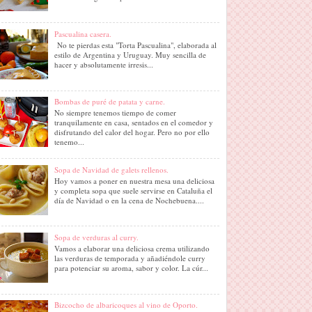
Pascualina casera.
No te pierdas esta "Torta Pascualina", elaborada al
estilo de Argentina y Uruguay. Muy sencilla de
hacer y absolutamente irresis...
Bombas de puré de patata y carne.
No siempre tenemos tiempo de comer
tranquilamente en casa, sentados en el comedor y
disfrutando del calor del hogar. Pero no por ello
tenemo...
Sopa de Navidad de galets rellenos.
Hoy vamos a poner en nuestra mesa una deliciosa
y completa sopa que suele servirse en Cataluña el
día de Navidad o en la cena de Nochebuena....
Sopa de verduras al curry.
Vamos a elaborar una deliciosa crema utilizando
las verduras de temporada y añadiéndole curry
para potenciar su aroma, sabor y color. La cúr...
Bizcocho de albaricoques al vino de Oporto.