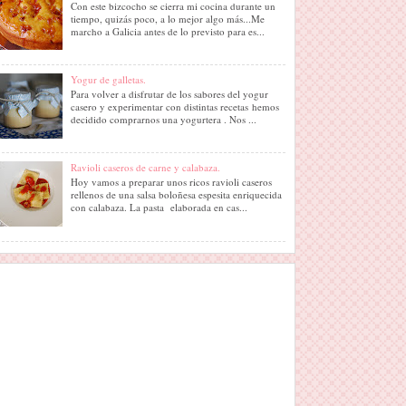
Con este bizcocho se cierra mi cocina durante un
tiempo, quizás poco, a lo mejor algo más...Me
marcho a Galicia antes de lo previsto para es...
Yogur de galletas.
Para volver a disfrutar de los sabores del yogur
casero y experimentar con distintas recetas hemos
decidido comprarnos una yogurtera . Nos ...
Ravioli caseros de carne y calabaza.
Hoy vamos a preparar unos ricos ravioli caseros
rellenos de una salsa boloñesa espesita enriquecida
con calabaza. La pasta elaborada en cas...