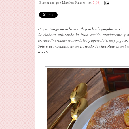
Elaborado por
Mariluz Piñeiro
en
7:06
Hoy os traigo un delicioso "
bizcocho de mandarinas"
.
Se elabora utilizando la fruta cocida previamente y 
extraordinariamente aromático y apetecible, muy jugoso.
Sólo o acompañado de un glaseado de chocolate es un biz
Receta.