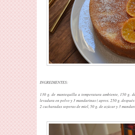
INGREDIENTES:
130 g. de mantequilla a temperatura ambiente, 150 g. de
levadura en polvo y 3 mandarinas ( aprox. 250 g. después 
2 cucharadas soperas de miel, 50 g. de azúcar y 3 mandari