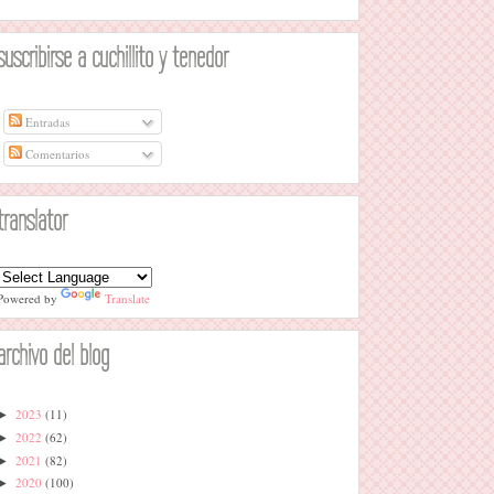
suscribirse a cuchillito y tenedor
Entradas
Comentarios
translator
Powered by
Translate
archivo del blog
2023
(11)
►
2022
(62)
►
2021
(82)
►
2020
(100)
►