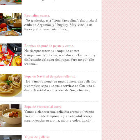
Pascualina casera.
No te pierdas esta "Torta Pascualina", elaborada al
estilo de Argentina y Uruguay. Muy sencilla de
hacer y absolutamente irresis...
Bombas de puré de patata y carne.
No siempre tenemos tiempo de comer
tranquilamente en casa, sentados en el comedor y
disfrutando del calor del hogar. Pero no por ello
tenemo...
Sopa de Navidad de galets rellenos.
Hoy vamos a poner en nuestra mesa una deliciosa
y completa sopa que suele servirse en Cataluña el
día de Navidad o en la cena de Nochebuena....
Sopa de verduras al curry.
Vamos a elaborar una deliciosa crema utilizando
las verduras de temporada y añadiéndole curry
para potenciar su aroma, sabor y color. La cúr...
Yogur de galletas.