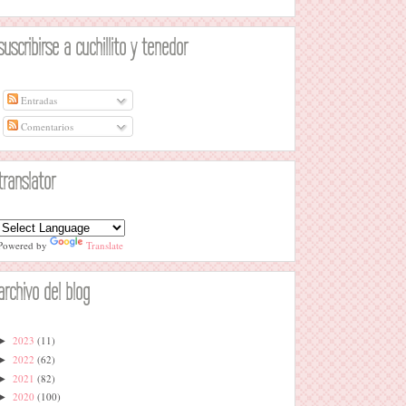
suscribirse a cuchillito y tenedor
Entradas
Comentarios
translator
Powered by
Translate
archivo del blog
2023
(11)
►
2022
(62)
►
2021
(82)
►
2020
(100)
►