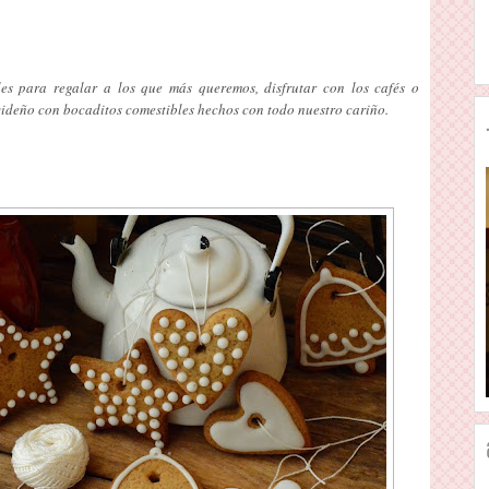
es para regalar a los que más queremos, disfrutar con los cafés o
ideño con bocaditos comestibles hechos con todo nuestro cariño.