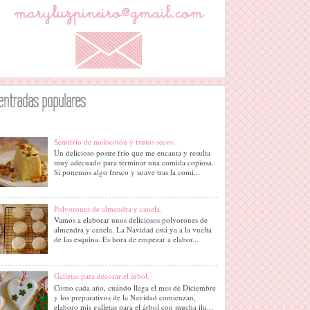
entradas populares
Semifrío de melocotón y frutos secos.
Un delicioso postre frío que me encanta y resulta
muy adecuado para terminar una comida copiosa.
Si ponemos algo fresco y suave tras la comi...
Polvorones de almendra y canela.
Vamos a elaborar unos deliciosos polvorones de
almendra y canela. La Navidad está ya a la vuelta
de las esquina. Es hora de empezar a elabor...
Galletas para decorar el árbol.
Como cada año, cuándo llega el mes de Diciembre
y los preparativos de la Navidad comienzan,
elaboro mis galletas para el árbol con mucha ilu...